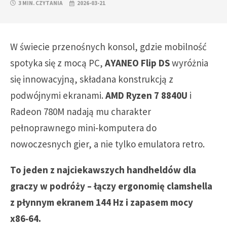
3 MIN. CZYTANIA
2026-03-21
W świecie przenośnych konsol, gdzie mobilność
spotyka się z mocą PC,
AYANEO Flip DS
wyróżnia
się innowacyjną, składana konstrukcją z
podwójnymi ekranami.
AMD Ryzen 7 8840U
i
Radeon 780M nadają mu charakter
pełnoprawnego mini‑komputera do
nowoczesnych gier, a nie tylko emulatora retro.
To jeden z najciekawszych handheldów dla
graczy w podróży – łączy ergonomię clamshella
z płynnym ekranem 144 Hz i zapasem mocy
x86‑64.