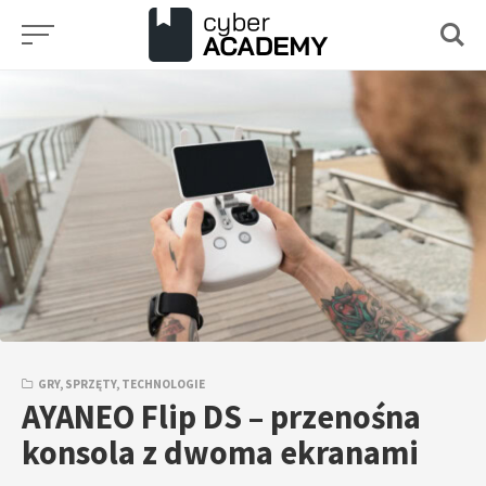
Przejdź
do
treści
GRY
,
SPRZĘTY
,
TECHNOLOGIE
AYANEO Flip DS – przenośna
konsola z dwoma ekranami