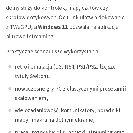
dolny służy do kontrolek, map, czatów czy
skrótów dotykowych. OcuLink ułatwia dokowanie
z TV/eGPU, a
Windows 11
pozwala na aplikacje
biurowe i streaming.
Praktyczne scenariusze wykorzystania:
retro i emulacja (DS, N64, PS1/PS2, lżejsze
tytuły Switch),
nowoczesne gry PC z elastycznymi presetami i
skalowaniem,
wielozadaniowość: komunikatory, poradniki,
mapy i makra na dolnym ekranie,
praca i rozrywka: ofis, notatki, streaming oraz