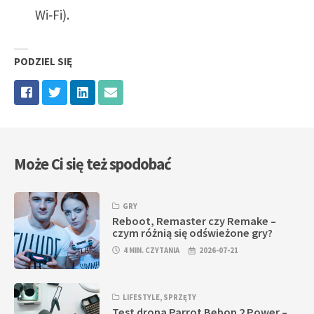
Wi‑Fi).
PODZIEL SIĘ
Może Ci się też spodobać
GRY
Reboot, Remaster czy Remake –
czym różnią się odświeżone gry?
4 MIN. CZYTANIA
2026-07-21
LIFESTYLE
,
SPRZĘTY
Test drona Parrot Bebop 2 Power –