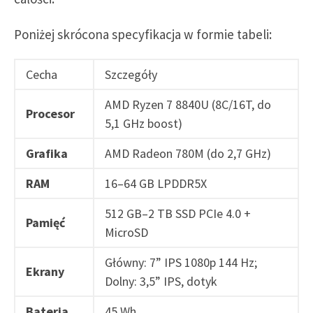
Poniżej skrócona specyfikacja w formie tabeli:
Cecha
Szczegóły
AMD Ryzen 7 8840U (8C/16T, do
Procesor
5,1 GHz boost)
Grafika
AMD Radeon 780M (do 2,7 GHz)
RAM
16–64 GB LPDDR5X
512 GB–2 TB SSD PCIe 4.0 +
Pamięć
MicroSD
Główny: 7” IPS 1080p 144 Hz;
Ekrany
Dolny: 3,5” IPS, dotyk
Bateria
45 Wh