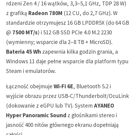
rdzeni Zen 4 / 16 wątków, 3,3–5,1 GHz, TDP 28 W)
z grafiką
Radeon 780M
(12 CU, do 2,7 GHz). W
standardzie otrzymujesz 16 GB LPDDR5X (do 64 GB
@
7500 MT/s
) i 512 GB SSD PCIe 4.0 M.2 2230
(wymienny; wsparcie dla 2–8 TB + MicroSD).
Bateria 45 Wh
zapewnia kilka godzin grania, a
Windows 11 daje pełne wsparcie dla platform typu
Steam i emulatorów.
Łączność obejmuje
Wi‑Fi 6E
, Bluetooth 5.2 i
wyjście obrazu przez USB‑C/Thunderbolt/OcuLink
(dokowanie z eGPU lub TV). System
AYANEO
Hyper Panoramic Sound
z głośnikami stereo i
jasność 400 nitów głównego ekranu dopełniają
całości.