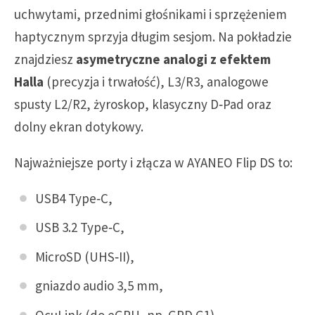
uchwytami, przednimi głośnikami i sprzężeniem
haptycznym sprzyja długim sesjom. Na pokładzie
znajdziesz
asymetryczne analogi z efektem
Halla
(precyzja i trwałość), L3/R3, analogowe
spusty L2/R2, żyroskop, klasyczny D‑Pad oraz
dolny ekran dotykowy.
Najważniejsze porty i złącza w AYANEO Flip DS to:
USB4 Type‑C,
USB 3.2 Type‑C,
MicroSD (UHS‑II),
gniazdo audio 3,5 mm,
OcuLink (do eGPU, np. GPD G1),