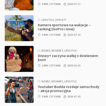
4 MIN. CZYTANIA
2026-07-17
LIFESTYLE
,
SPRZĘTY
Kamera sportowa na wakacje –
ranking (GoPro i inne)
3 MIN. CZYTANIA
2026-07-16
BIZNES
,
INTERNET
,
LIFESTYLE
Disney+ zaczyna walkę z dzieleniem
kont
2 MIN. CZYTANIA
2026-02-15
BIZNES
,
INTERNET
,
LIFESTYLE
Youtuber Budda rozdaje samochody
– akcja promocyjna
3 MIN. CZYTANIA
2026-07-18