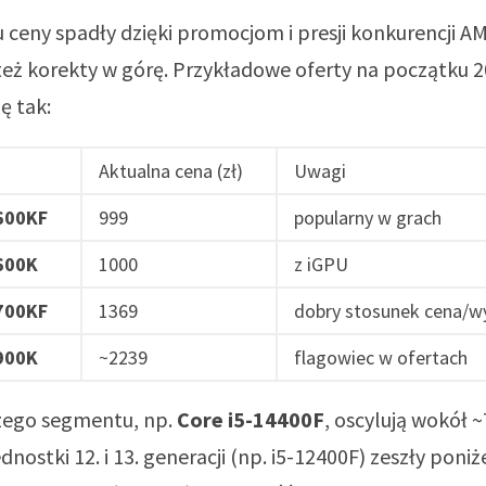
 ceny spadły dzięki promocjom i presji konkurencji AM
 też korekty w górę. Przykładowe oferty na początku 
ę tak:
Aktualna cena (zł)
Uwagi
600KF
999
popularny w grach
600K
1000
z iGPU
700KF
1369
dobry stosunek cena/w
900K
~2239
flagowiec w ofertach
zego segmentu, np.
Core i5-14400F
, oscylują wokół ~
nostki 12. i 13. generacji (np. i5-12400F) zeszły poniż