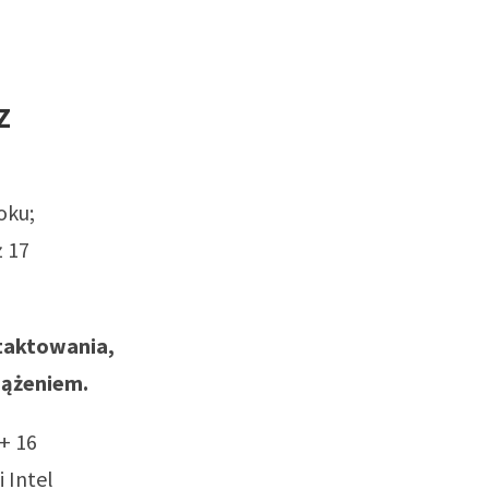
z
oku;
ż 17
 taktowania,
iążeniem.
+ 16
i Intel