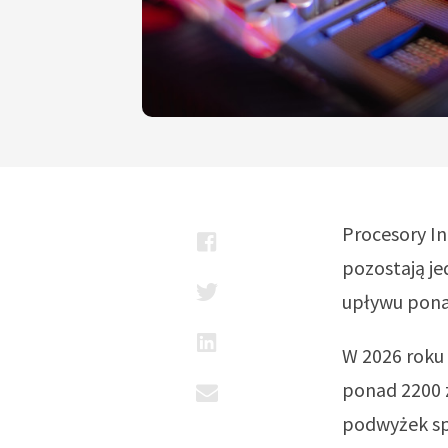
Procesory In
pozostają j
upływu pona
W 2026 roku 
ponad 2200 z
podwyżek sp