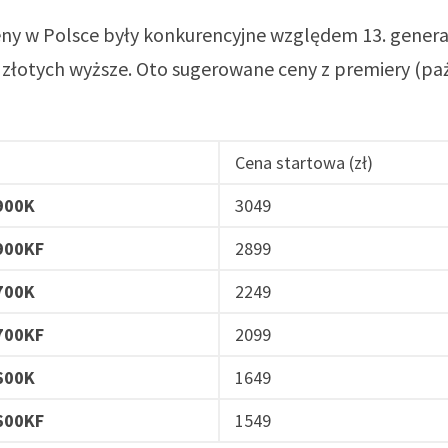
eny w Polsce były konkurencyjne względem 13. generac
t złotych wyższe. Oto sugerowane ceny z premiery (pa
Cena startowa (zł)
900K
3049
900KF
2899
700K
2249
700KF
2099
600K
1649
600KF
1549