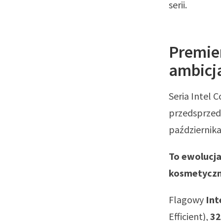
serii.
Premier
ambicj
Seria Intel 
przedsprzeda
października
To ewolucja
kosmetyczne
Flagowy
Int
Efficient),
32