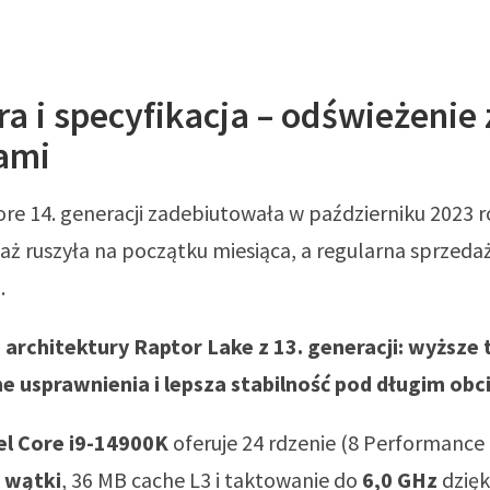
a i specyfikacja – odświeżenie 
ami
Core 14. generacji zadebiutowała w październiku 2023 r
ż ruszyła na początku miesiąca, a regularna sprzeda
.
 architektury Raptor Lake z 13. generacji: wyższe
 usprawnienia i lepsza stabilność pod długim obc
el Core i9-14900K
oferuje 24 rdzenie (8 Performance 
 wątki
, 36 MB cache L3 i taktowanie do
6,0 GHz
dzięk