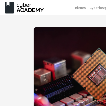
Przejdź
Biznes
Cyberbez
do
treści