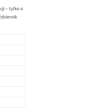
ji – tylko o
ździernik