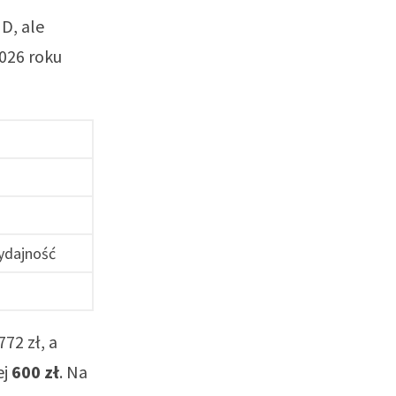
D, ale
2026 roku
ydajność
772 zł, a
ej
600 zł
. Na