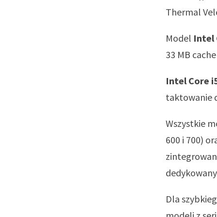
Thermal Vel
Model
Intel
33 MB cache
Intel Core 
taktowanie
Wszystkie mo
600 i 700) o
zintegrowane
dedykowany
Dla szybkie
modeli z ser