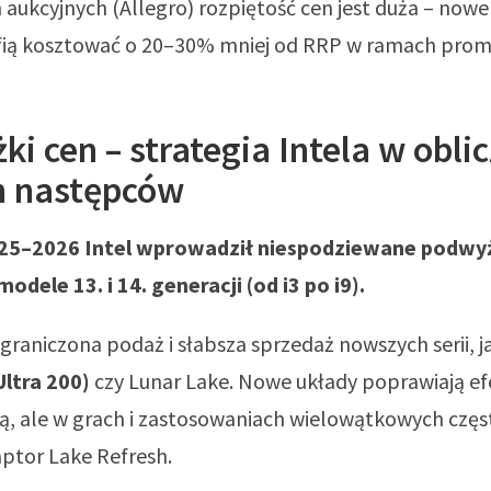
aukcyjnych (Allegro) rozpiętość cen jest duża – nowe
afią kosztować o 20–30% mniej od RRP w ramach promo
i cen – strategia Intela w obli
h następców
25–2026 Intel wprowadził niespodziewane podwyż
dele 13. i 14. generacji (od i3 po i9).
raniczona podaż i słabsza sprzedaż nowszych serii, j
Ultra 200)
czy Lunar Lake. Nowe układy poprawiają e
, ale w grach i zastosowaniach wielowątkowych częs
aptor Lake Refresh.