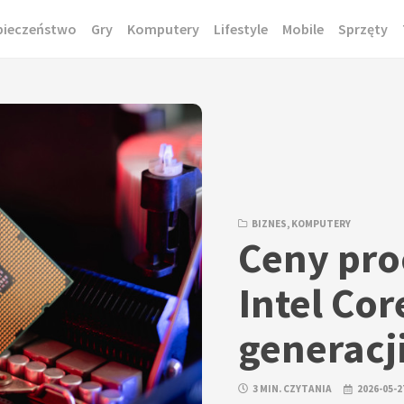
pieczeństwo
Gry
Komputery
Lifestyle
Mobile
Sprzęty
BIZNES
,
KOMPUTERY
Ceny pr
Intel Cor
generacj
3 MIN. CZYTANIA
2026-05-2