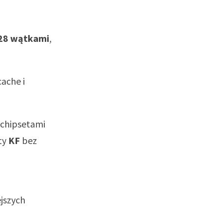
28 wątkami
,
cache i
 chipsetami
ty
KF
bez
jszych