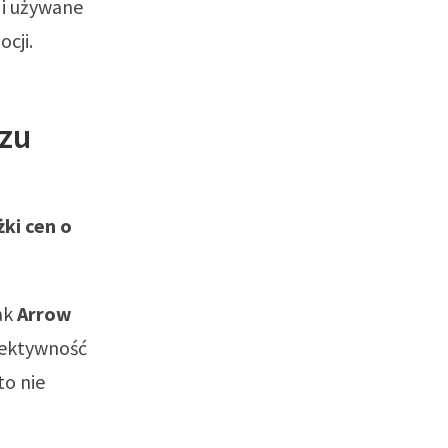
 i używane
cji.
czu
ki cen o
ak
Arrow
fektywność
to nie