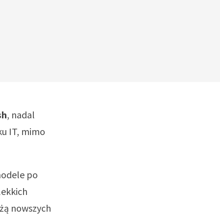
sh
, nadal
ku IT, mimo
odele po
lekkich
ażą nowszych