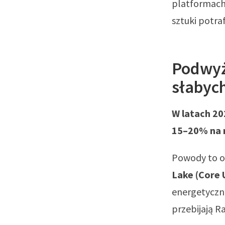
platformach 
sztuki potr
Podwyżk
słabyc
W latach 20
15–20% na mo
Powody to og
Lake (Core 
energetyczną
przebijają R