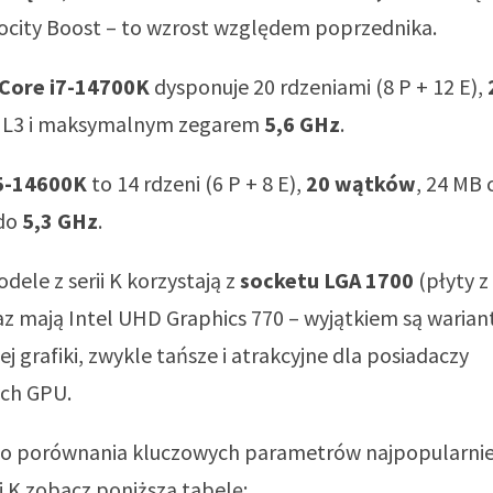
ocity Boost – to wzrost względem poprzednika.
 Core i7-14700K
dysponuje 20 rdzeniami (8 P + 12 E),
 L3 i maksymalnym zegarem
5,6 GHz
.
i5-14600K
to 14 rdzeni (6 P + 8 E),
20 wątków
, 24 MB 
 do
5,3 GHz
.
dele z serii K korzystają z
socketu LGA 1700
(płyty z
raz mają Intel UHD Graphics 770 – wyjątkiem są warian
j grafiki, zwykle tańsze i atrakcyjne dla posiadaczy
ch GPU.
go porównania kluczowych parametrów najpopularnie
ii K zobacz poniższą tabelę: