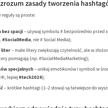
– zrozum zasady tworzenia hashta
reguły są proste:
 bez spacji
– używaj symbolu # bezpośrednio przed 
p.
#SocialMedia
, nie # Social Media);
 liter
– małe litery zwiększają czytelność, ale w złożo
litery pomagają (np. #SocialMediaMarketing);
ków specjalnych
– unikaj emotikonów i symboli w środ
4!, lepiej
#tech2024
);
ść
– krótkie hashtagi (1–2 słowa) są łatwiejsze do wysz