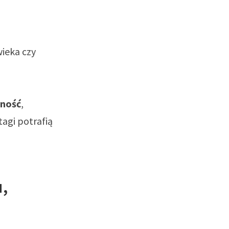
wieka czy
zność
,
tagi potrafią
,