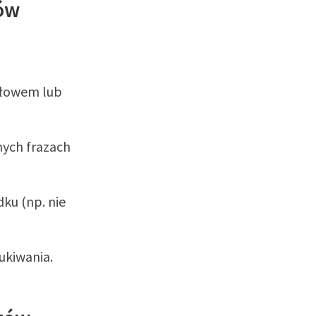
gów
słowem lub
nych frazach
ku (np. nie
ukiwania.