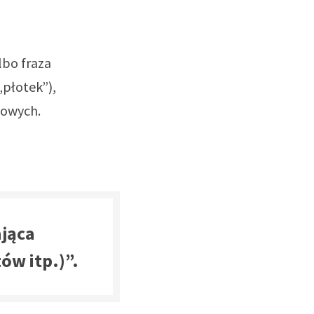
lbo fraza
„płotek”),
iowych.
ająca
ów itp.)”.