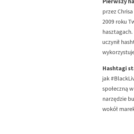
Pierwszy ha
przez Chris
2009 roku Tw
hasztagach. 
uczynił has
wykorzystuje
Hashtagi s
jak #BlackLi
społeczną w
narzędzie b
wokół marek