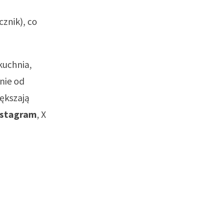
cznik), co
kuchnia,
nie od
iększają
nstagram
, X