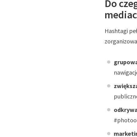
Do czeg
media
Hashtagi peł
zorganizowa
grupowa
nawigację
zwiększ
publiczn
odkrywa
#photoo
marketin