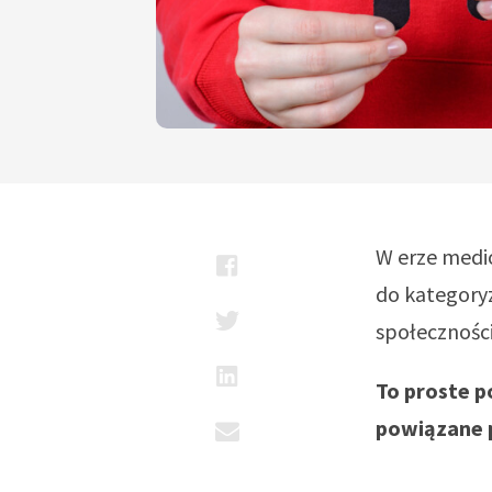
W erze medi
do kategoryz
społeczności
To proste p
powiązane p