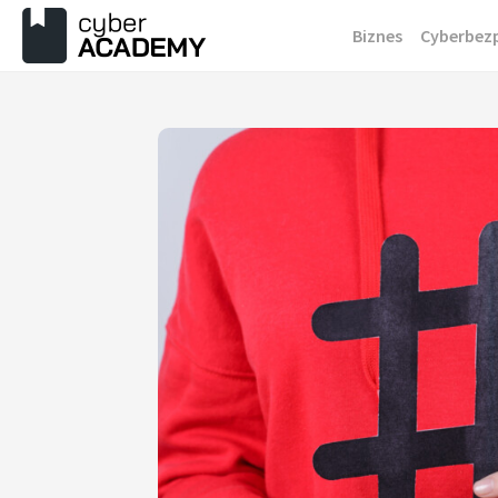
Przejdź
Biznes
Cyberbez
do
treści