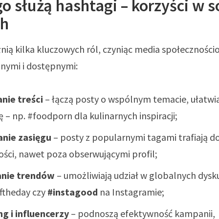
o służą hashtagi – korzyści w s
ch
nią kilka kluczowych ról, czyniąc media społeczności
nymi i dostępnymi:
nie treści
– łączą posty o wspólnym temacie, ułatwi
 – np. #foodporn dla kulinarnych inspiracji;
anie zasięgu
– posty z popularnymi tagami trafiają do
ości, nawet poza obserwującymi profil;
nie trendów
– umożliwiają udział w globalnych dysku
ftheday czy
#instagood
na Instagramie;
g i influencerzy
– podnoszą efektywność kampanii,