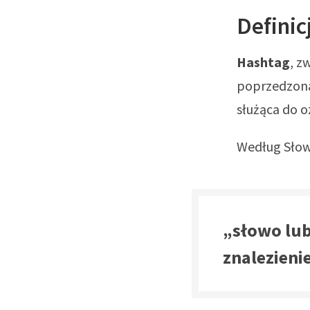
Definic
Hashtag
, z
poprzedzona 
służąca do o
Według Słown
„słowo lub
znalezieni