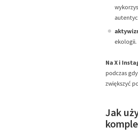
wykorzys
autentyc
aktywiz
ekologii.
Na X i Inst
podczas gdy 
zwiększyć po
Jak uż
komple