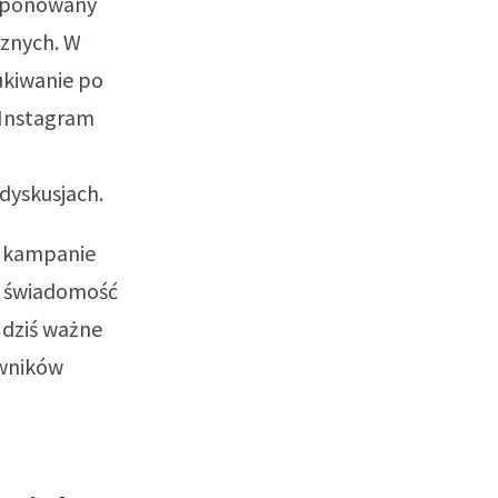
oponowany
cznych. W
zukiwanie po
 Instagram
dyskusjach.
e kampanie
ąc świadomość
 dziś ważne
owników