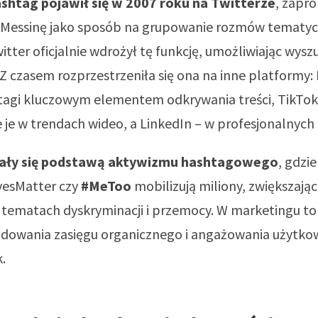
shtag pojawił się w 2007 roku na Twitterze
, zapr
a Messinę jako sposób na grupowanie rozmów tematy
itter oficjalnie wdrożył tę funkcję, umożliwiając wys
Z czasem rozprzestrzeniła się ona na inne platformy:
htagi kluczowym elementem odkrywania treści, TikTok
 je w trendach wideo, a LinkedIn – w profesjonalnych 
tały się podstawą aktywizmu hashtagowego
, gdzi
vesMatter czy
#MeToo
mobilizują miliony, zwiększaj
 tematach dyskryminacji i przemocy. W marketingu to
udowania zasięgu organicznego i angażowania użytk
.