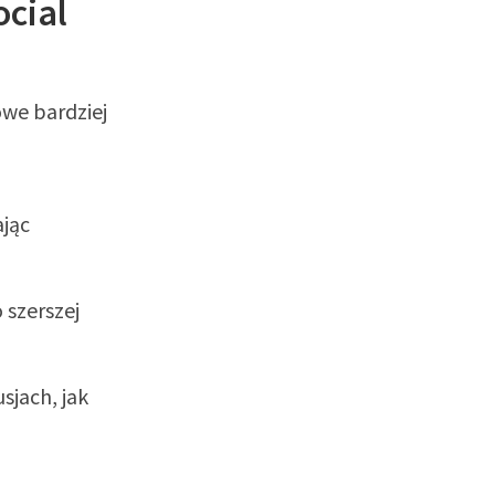
ocial
owe bardziej
ając
 szerszej
sjach, jak