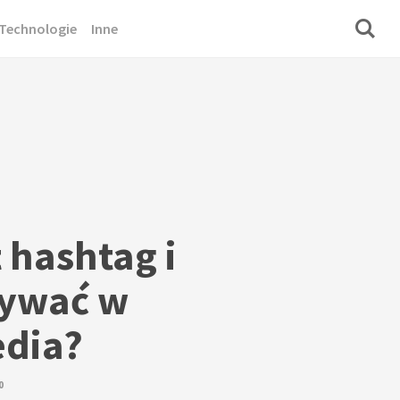
Technologie
Inne
t hashtag i
żywać w
edia?
0