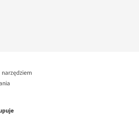
m narzędziem
ania
upuje