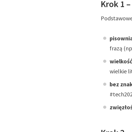
Krok 1 
Podstawowe 
pisownia
frazą (n
wielkość
wielkie 
bez zna
#tech202
zwięzło