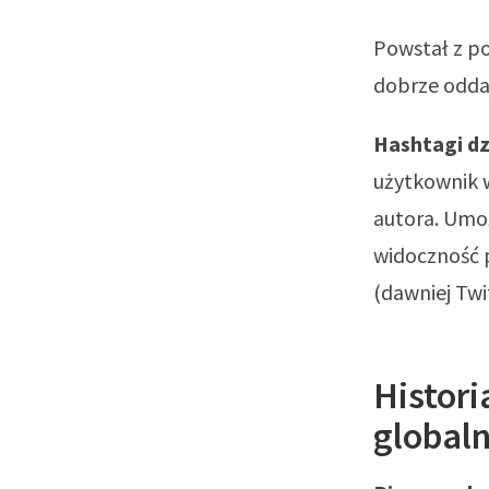
Powstał z po
dobrze oddaj
Hashtagi dz
użytkownik w
autora. Umoż
widoczność pu
(dawniej Twi
Histori
global