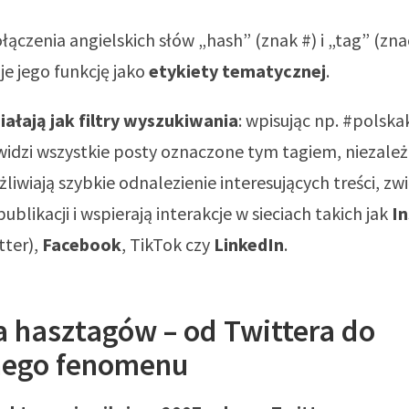
łączenia angielskich słów „hash” (znak #) i „tag” (zna
e jego funkcję jako
etykiety tematycznej
.
iałają jak filtry wyszukiwania
: wpisując np. #polska
idzi wszystkie posty oznaczone tym tagiem, niezależ
liwiają szybkie odnalezienie interesujących treści, zw
blikacji i wspierają interakcje w sieciach takich jak
I
tter),
Facebook
, TikTok czy
LinkedIn
.
a hasztagów – od Twittera do
nego fenomenu