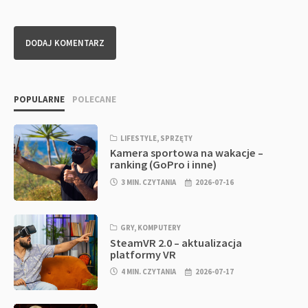
POPULARNE
POLECANE
LIFESTYLE
,
SPRZĘTY
Kamera sportowa na wakacje –
ranking (GoPro i inne)
3 MIN. CZYTANIA
2026-07-16
GRY
,
KOMPUTERY
SteamVR 2.0 – aktualizacja
platformy VR
4 MIN. CZYTANIA
2026-07-17