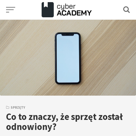
Przejdź
do
treści
SPRZĘTY
Co to znaczy, że sprzęt został
odnowiony?