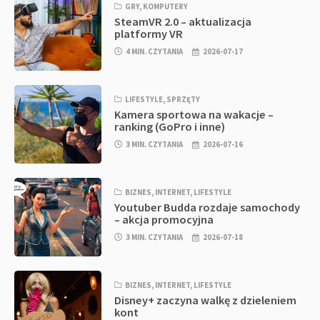
GRY
,
KOMPUTERY
SteamVR 2.0 – aktualizacja
platformy VR
4 MIN. CZYTANIA
2026-07-17
LIFESTYLE
,
SPRZĘTY
Kamera sportowa na wakacje –
ranking (GoPro i inne)
3 MIN. CZYTANIA
2026-07-16
BIZNES
,
INTERNET
,
LIFESTYLE
Youtuber Budda rozdaje samochody
– akcja promocyjna
3 MIN. CZYTANIA
2026-07-18
BIZNES
,
INTERNET
,
LIFESTYLE
Disney+ zaczyna walkę z dzieleniem
kont