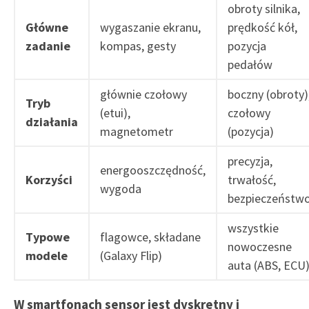
obroty silnika,
Główne
wygaszanie ekranu,
prędkość kół,
zadanie
kompas, gesty
pozycja
pedałów
głównie czołowy
boczny (obroty)
Tryb
(etui),
czołowy
działania
magnetometr
(pozycja)
precyzja,
energooszczędność,
Korzyści
trwałość,
wygoda
bezpieczeństw
wszystkie
Typowe
flagowce, składane
nowoczesne
modele
(Galaxy Flip)
auta (ABS, ECU
W smartfonach sensor jest dyskretny i