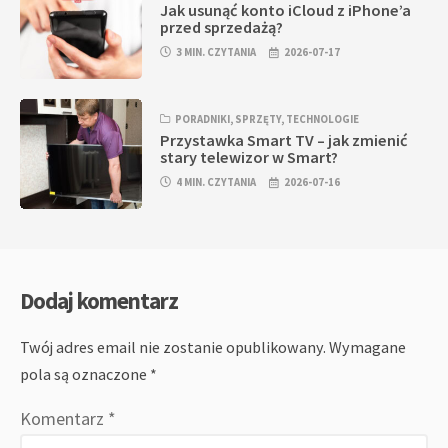
Jak usunąć konto iCloud z iPhone’a
przed sprzedażą?
3 MIN. CZYTANIA
2026-07-17
PORADNIKI
,
SPRZĘTY
,
TECHNOLOGIE
Przystawka Smart TV – jak zmienić
stary telewizor w Smart?
4 MIN. CZYTANIA
2026-07-16
Dodaj komentarz
Twój adres email nie zostanie opublikowany.
Wymagane
pola są oznaczone
*
Komentarz
*