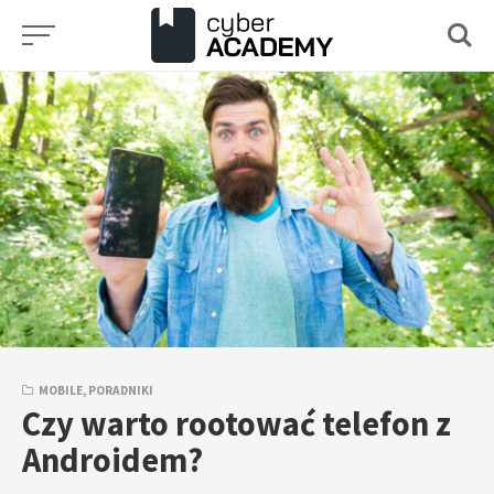
Przejdź
do
treści
MOBILE
,
PORADNIKI
Czy warto rootować telefon z
Androidem?