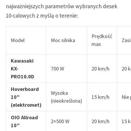
najważniejszych parametrów wybranych desek
10-calowych z myślą o terenie:
Prędkość
Model
Moc silnika
Zas
max
Kawasaki
KX-
700 W
20 km/h
20 
PRO10.0D
Hoverboard
Wysoka
10″
15 km/h
Nie
(nieokreślona)
(elektromet)
OIO Allroad
2×500 W
20 km/h
15 
10″