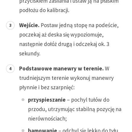
przyciskiem zasilania i ustaw ją na płaskim
podłożu do kalibracji.
Wejście.
Postaw jedną stopę na podeście,
poczekaj aż deska się wypoziomuje,
następnie dołóż drugą i odczekaj ok. 3
sekundy.
Podstawowe manewry w terenie.
W
trudniejszym terenie wykonuj manewry
płynnie i bez szarpnięć:
przyspieszanie
– pochyl tułów do
przodu, utrzymując stabilną pozycję na
nierównościach;
hamowanie
– odchyl się lekko do tyłu,