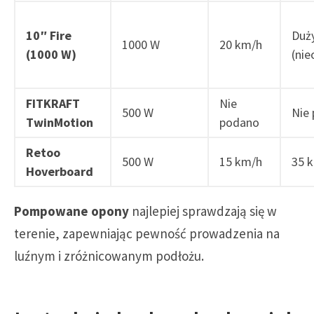
10″ Fire
Duż
1000 W
20 km/h
(1000 W)
(nie
FITKRAFT
Nie
500 W
Nie
TwinMotion
podano
Retoo
500 W
15 km/h
35 
Hoverboard
Pompowane opony
najlepiej sprawdzają się w
terenie, zapewniając pewność prowadzenia na
luźnym i zróżnicowanym podłożu.