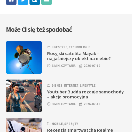
Może Ci się też spodobać
LIFESTYLE
,
TECHNOLOGIE
Rosyjski satelita Mayak –
najjaśniejszy obiekt na niebie?
3 MIN. CZYTANIA
2026-07-19
BIZNES
,
INTERNET
,
LIFESTYLE
Youtuber Budda rozdaje samochody
– akcja promocyjna
3 MIN. CZYTANIA
2026-07-18
MOBILE
,
SPRZĘTY
Recenzja smartwatcha Realme