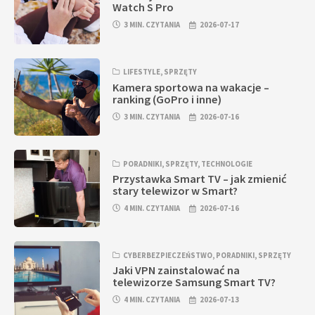
Watch S Pro
3 MIN. CZYTANIA
2026-07-17
LIFESTYLE
,
SPRZĘTY
Kamera sportowa na wakacje –
ranking (GoPro i inne)
3 MIN. CZYTANIA
2026-07-16
PORADNIKI
,
SPRZĘTY
,
TECHNOLOGIE
Przystawka Smart TV – jak zmienić
stary telewizor w Smart?
4 MIN. CZYTANIA
2026-07-16
CYBERBEZPIECZEŃSTWO
,
PORADNIKI
,
SPRZĘTY
Jaki VPN zainstalować na
telewizorze Samsung Smart TV?
4 MIN. CZYTANIA
2026-07-13