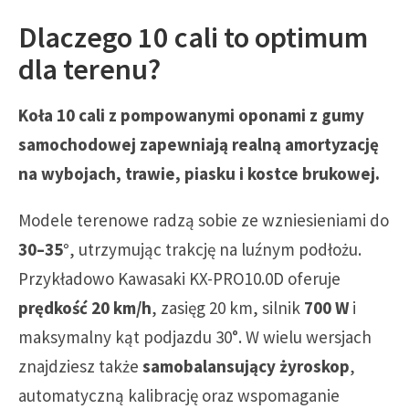
Dlaczego 10 cali to optimum
dla terenu?
Koła 10 cali z pompowanymi oponami z gumy
samochodowej zapewniają realną amortyzację
na wybojach, trawie, piasku i kostce brukowej.
Modele terenowe radzą sobie ze wzniesieniami do
30–35°
, utrzymując trakcję na luźnym podłożu.
Przykładowo Kawasaki KX-PRO10.0D oferuje
prędkość 20 km/h
, zasięg 20 km, silnik
700 W
i
maksymalny kąt podjazdu 30°. W wielu wersjach
znajdziesz także
samobalansujący żyroskop
,
automatyczną kalibrację oraz wspomaganie