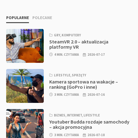
POPULARNE
POLECANE
GRY
,
KOMPUTERY
SteamVR 2.0 – aktualizacja
platformy VR
4 MIN. CZYTANIA
2026-07-17
LIFESTYLE
,
SPRZĘTY
Kamera sportowa na wakacje –
ranking (GoPro i inne)
3 MIN. CZYTANIA
2026-07-16
BIZNES
,
INTERNET
,
LIFESTYLE
Youtuber Budda rozdaje samochody
– akcja promocyjna
3 MIN. CZYTANIA
2026-07-18