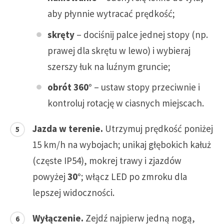
aby płynnie wytracać prędkość;
skręty
– dociśnij palce jednej stopy (np.
prawej dla skrętu w lewo) i wybieraj
szerszy łuk na luźnym gruncie;
obrót 360°
– ustaw stopy przeciwnie i
kontroluj rotację w ciasnych miejscach.
Jazda w terenie.
Utrzymuj prędkość poniżej
15 km/h na wybojach; unikaj głębokich kałuż
(częste IP54), mokrej trawy i zjazdów
powyżej
30°
; włącz LED po zmroku dla
lepszej widoczności.
Wyłączenie.
Zejdź najpierw jedną nogą,