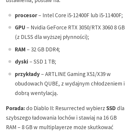
procesor
– Intel Core i5-12400F lub i5-11400F;
GPU
– Nvidia GeForce RTX 3050/RTX 3060 8 GB
(z DLSS dla wyższej płynności);
RAM
– 32 GB DDR4;
dyski
– SSD 1 TB;
przykłady
– ARTLINE Gaming X51/X39 w
obudowach QUBE, z wydajnym chłodzeniem i
dobrą wentylacją.
Porada:
do Diablo II: Resurrected wybierz
SSD
dla
szybszego ładowania lochów i stawiaj na 16 GB
RAM – 8 GB w multiplayerze może skutkować