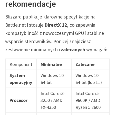
rekomendacje
Blizzard publikuje klarowne specyfikacje na
Battle.net i stosuje
DirectX 12
, co zapewnia
kompatybilność z nowoczesnymi GPU i stabilne
wsparcie sterowników. Poniżej znajdziesz
zestawienie minimalnych i
zalecanych
wymagań:
Komponent
Minimalne
Zalecane
System
Windows 10
Windows 10
operacyjny
64-bit
64-bit (lub 11)
Intel Core i3-
Intel Core i5-
Procesor
3250 / AMD
9600K / AMD
FX-4350
Ryzen 5 2600