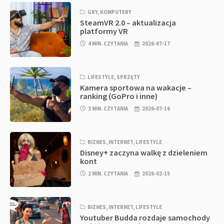
GRY
,
KOMPUTERY
SteamVR 2.0 – aktualizacja
platformy VR
4 MIN. CZYTANIA
2026-07-17
LIFESTYLE
,
SPRZĘTY
Kamera sportowa na wakacje –
ranking (GoPro i inne)
3 MIN. CZYTANIA
2026-07-16
BIZNES
,
INTERNET
,
LIFESTYLE
Disney+ zaczyna walkę z dzieleniem
kont
2 MIN. CZYTANIA
2026-02-15
BIZNES
,
INTERNET
,
LIFESTYLE
Youtuber Budda rozdaje samochody