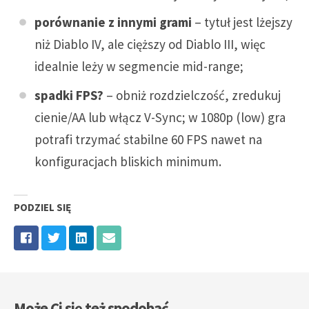
porównanie z innymi grami
– tytuł jest lżejszy
niż Diablo IV, ale cięższy od Diablo III, więc
idealnie leży w segmencie mid-range;
spadki FPS?
– obniż rozdzielczość, zredukuj
cienie/AA lub włącz V-Sync; w 1080p (low) gra
potrafi trzymać stabilne 60 FPS nawet na
konfiguracjach bliskich minimum.
PODZIEL SIĘ
Może Ci się też spodobać