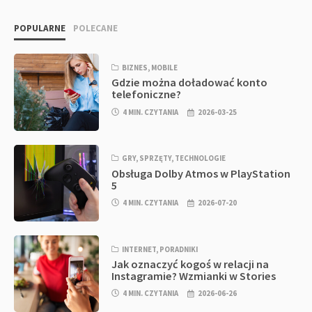
POPULARNE
POLECANE
BIZNES
,
MOBILE
Gdzie można doładować konto
telefoniczne?
4 MIN. CZYTANIA
2026-03-25
GRY
,
SPRZĘTY
,
TECHNOLOGIE
Obsługa Dolby Atmos w PlayStation
5
4 MIN. CZYTANIA
2026-07-20
INTERNET
,
PORADNIKI
Jak oznaczyć kogoś w relacji na
Instagramie? Wzmianki w Stories
4 MIN. CZYTANIA
2026-06-26