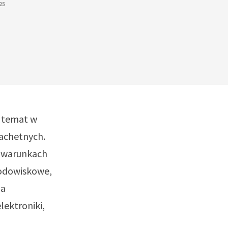
25
y temat w
lachetnych.
w warunkach
rodowiskowe,
ia
ektroniki,