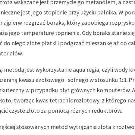
 złota wskazane jest przemycie go metanolem, a nast
nieczne jest jego stopienie przy użyciu palnika. W p
 najpierw rozgrzać boraks, który zapobiega rozprysko
niża jego temperaturę topnienia. Gdy boraks stanie się
do niego złote płatki i podgrzać mieszankę aż do c
teriałów.
 metodą jest wykorzystanie aqua regia, czyli wody kr
zaniną kwasu azotowego i solnego w stosunku 1:3. Pro
 skuteczny w przypadku płyt głównych komputerów. A
łoto, tworząc kwas tetrachlorozłotowy, z którego na
cić czyste złoto za pomocą różnych reduktorów.
zęściej stosowanych metod wytrącania złota z roztwor