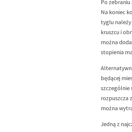
Po zebraniu
Na koniec ko
tyglu należy
kruszcu i ob
można dodać 
stopienia ma
Alternatywną
będącej mies
szczególnie
rozpuszcza z
można wytrą
Jedną z najc