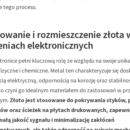
 tego procesu.
owanie i rozmieszczenie złota 
eniach elektronicznych
tronice pełni kluczową rolę ze względu na swoje unik
fizyczne i chemiczne. Metal ten charakteryzuje się do
ą elektryczną, odpornością na korozję oraz stabilno
co czyni go idealnym materiałem do zastosowań w pr
nym.
Złoto jest stosowane do pokrywania styków, 
tów oraz ścieżek na płytach drukowanych, zapewni
nałą jakość sygnału i minimalizację zakłóceń
etycznych, ale także odporność na zużycie mecha