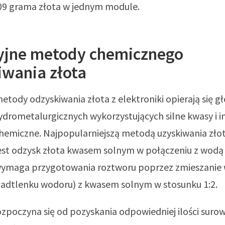
009 grama złota w jednym module.
yjne metody chemicznego
iwania złota
etody odzyskiwania złota z elektroniki opierają się g
drometalurgicznych wykorzystujących silne kwasy i i
hemiczne. Najpopularniejszą metodą uzyskiwania złot
jest odzysk złota kwasem solnym w połączeniu z wodą 
wymaga przygotowania roztworu poprzez zmieszanie
(nadtlenku wodoru) z kwasem solnym w stosunku 1:2.
zpoczyna się od pozyskania odpowiedniej ilości suro