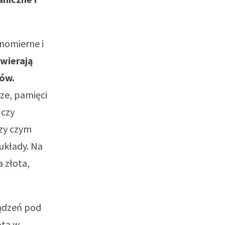
wnomierne i
wierają
rów.
rze, pamięci
 czy
rzy czym
układy. Na
 złota,
ządzeń pod
ota w