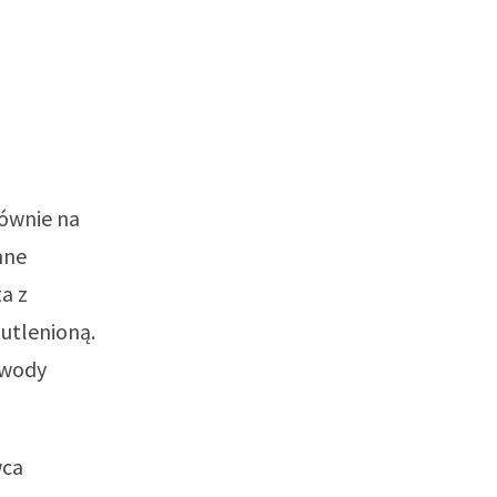
łównie na
nne
a z
utlenioną.
 wody
wca