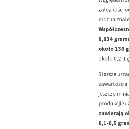
zależności 
można znaleź
Współczesne
0,034 grama
około 136 
około 0,2-1 
Starsze urzą
zawartością m
jeszcze mini
produkcji zu
zawierają o
0,1-0,5 gra