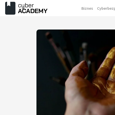
Przejdź
Biznes
Cyberbez
do
treści