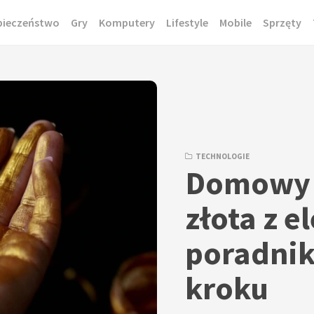
pieczeństwo
Gry
Komputery
Lifestyle
Mobile
Sprzęty
TECHNOLOGIE
Domowy 
złota z e
poradnik
kroku