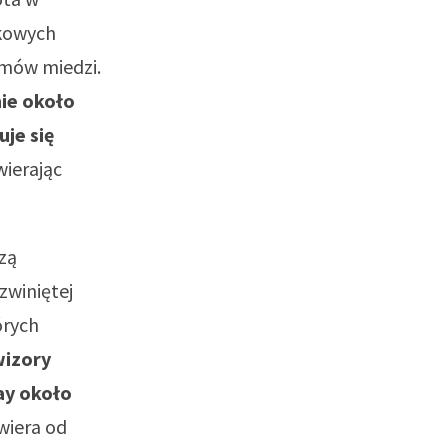
rkowych
amów miedzi.
nie około
uje się
wierając
zą
zwiniętej
órych
wizory
ay około
wiera od