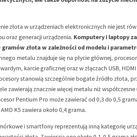
ie złota w urządzeniach elektronicznych nie jest ró
pu oraz generacji urządzenia.
Komputery i laptopy za
 gramów złota w zależności od modelu i paramet
nnego metalu znajduje się na płycie głównej, proceso
wardym, karcie graficznej oraz w złączach USB, HDMI
ocesory stanowią szczególnie bogate źródło złota, p
le zawierają znacznie więcej metalu niż współczesne 
cesor Pentium Pro może zawierać od 0,3 do 0,5 grama
 AMD K5 zawiera około 0,4 grama.
mórkowe i smartfony reprezentują inną kategorię ur
artości złota. Zawierają one około 0,1-0,5 grama zł