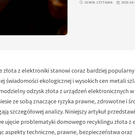
15 MIN. CZYTANIA
2025-10-
 złota z elektroniki stanowi coraz bardziej popularn
ej świadomości ekologicznej i wysokich cen metali sz
modzielny odzysk złota z urządzeń elektronicznych 
esie ze sobą znaczące ryzyka prawne, zdrowotne i ś
ją szczegółowej analizy. Niniejszy artykuł przedstaw
 ujęcie problematyki domowego recyklingu złota z el
ąc aspekty techniczne, prawne, bezpieczeństwa oraz