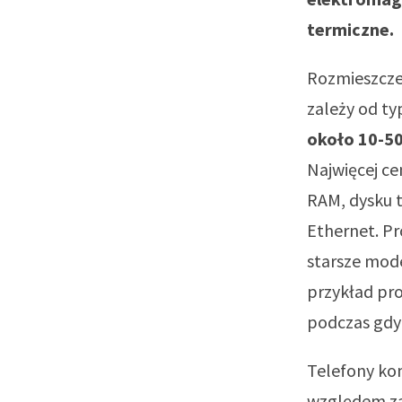
termiczne.
Rozmieszczen
zależy od ty
około 10-50
Najwięcej ce
RAM, dysku t
Ethernet. Pr
starsze mode
przykład pro
podczas gdy
Telefony ko
względem zaw