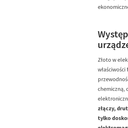
ekonomiczne
Występ
urządz
Złoto w elek
właściwości 
przewodności
chemiczną, 
elektronicz
złączy, dru
tylko dosko
elektromagn