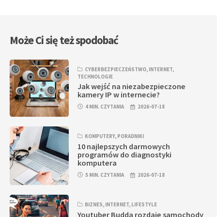
Może Ci się też spodobać
CYBERBEZPIECZEŃSTWO
,
INTERNET
,
TECHNOLOGIE
Jak wejść na niezabezpieczone
kamery IP w internecie?
4 MIN. CZYTANIA
2026-07-18
KOMPUTERY
,
PORADNIKI
10 najlepszych darmowych
programów do diagnostyki
komputera
5 MIN. CZYTANIA
2026-07-18
BIZNES
,
INTERNET
,
LIFESTYLE
Youtuber Budda rozdaje samochody