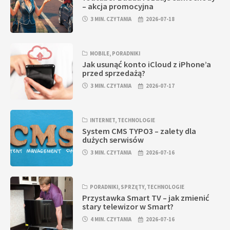
– akcja promocyjna
3 MIN. CZYTANIA
2026-07-18
MOBILE
,
PORADNIKI
Jak usunąć konto iCloud z iPhone’a
przed sprzedażą?
3 MIN. CZYTANIA
2026-07-17
INTERNET
,
TECHNOLOGIE
System CMS TYPO3 – zalety dla
dużych serwisów
3 MIN. CZYTANIA
2026-07-16
PORADNIKI
,
SPRZĘTY
,
TECHNOLOGIE
Przystawka Smart TV – jak zmienić
stary telewizor w Smart?
4 MIN. CZYTANIA
2026-07-16