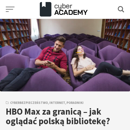
Przejdź
do
treści
CYBERBEZPIECZEŃSTWO
,
INTERNET
,
PORADNIKI
HBO Max za granicą – jak
oglądać polską bibliotekę?