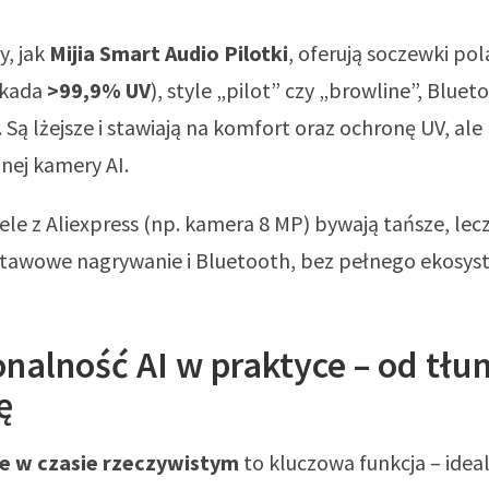
y, jak
Mijia Smart Audio Pilotki
, oferują soczewki po
okada
>99,9% UV
), style „pilot” czy „browline”, Blueto
. Są lżejsze i stawiają na komfort oraz ochronę UV, ale
ej kamery AI.
le z Aliexpress (np. kamera 8 MP) bywają tańsze, lecz
stawowe nagrywanie i Bluetooth, bez pełnego ekosys
nalność AI w praktyce – od tł
ę
e w czasie rzeczywistym
to kluczowa funkcja – idea