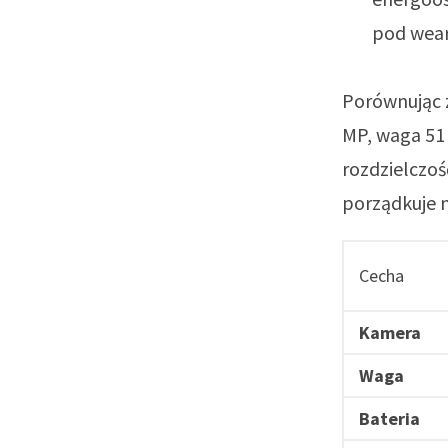
pod wear
Porównując z
MP, waga 51 
rozdzielczoś
porządkuje n
Cecha
Kamera
Waga
Bateria