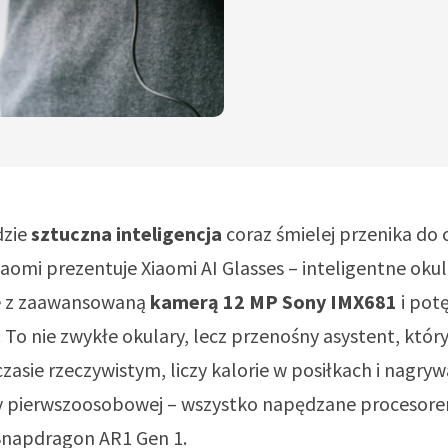
dzie
sztuczna inteligencja
coraz śmielej przenika do
aomi prezentuje Xiaomi AI Glasses – inteligentne oku
e z zaawansowaną
kamerą 12 MP Sony IMX681
i pot
. To nie zwykłe okulary, lecz przenośny asystent, któr
asie rzeczywistym, liczy kalorie w posiłkach i nagryw
 pierwszoosobowej – wszystko napędzane procesor
napdragon AR1 Gen 1.