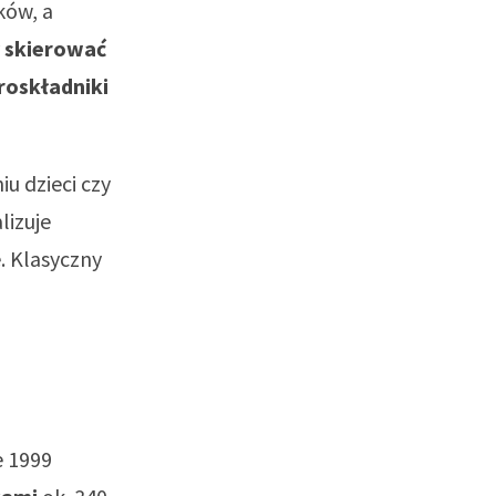
ków, a
 skierować
roskładniki
u dzieci czy
lizuje
. Klasyczny
 1999