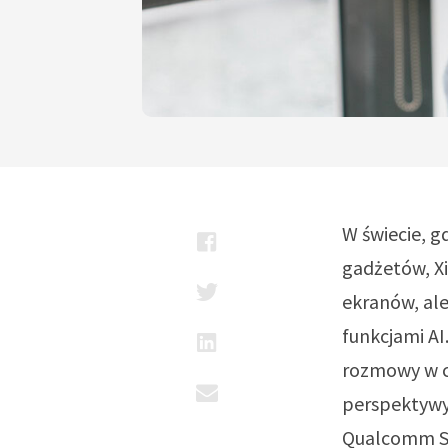
W świecie, g
gadżetów, Xi
ekranów, al
funkcjami AI
rozmowy w cz
perspektywy
Qualcomm S