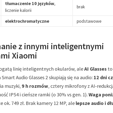
tłumaczenie 10 języków
,
brak
liczenie kalorii
elektrochromatyczne
podstawowe
anie z innymi inteligentnymi
ami Xiaomi
gatą linię inteligentnych okularów, ale
AI Glasses
to
a Smart Audio Glasses 2 skupiają się na audio:
12 dni c
ia muzyki,
9 h rozmów
, cztery mikrofony z AI‑redukc
ć IP54 i cieńsze ramki (o 30% vs gen. 1).
Waga poniż
e ok. 749 zł. Brak kamery 12 MP, ale
lepsze audio i d