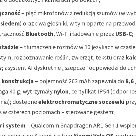
łączność
– pięć mikrofonów z redukcją szumów (w wy
h
siedem
) oraz dwa głośniki, w tym oparte na przewod
 łączność
Bluetooth
, Wi‑Fi i ładowanie przez
USB‑C
;
kładzie
– tłumaczenie rozmów w 10 językach w czasie
stym, rozpoznawanie roślin, zwierząt, tekstu oraz
kal
w
; asystent AI dyskretnie „szepcze” odpowiedzi do uch
i konstrukcja
– pojemność 263 mAh zapewnia do
8,6
aga 40 g, wytrzymały
nylon
, certyfikat IP54 (odporno
nia); dostępne
elektrochromatyczne soczewki
przy
2 s w czterech poziomach – sterowane gestem;
 i system
– Qualcomm Snapdragon AR1 Gen 1 wspier
zczędny czip Xiaomi; system
Xiaomi Vela OS
zoptyma