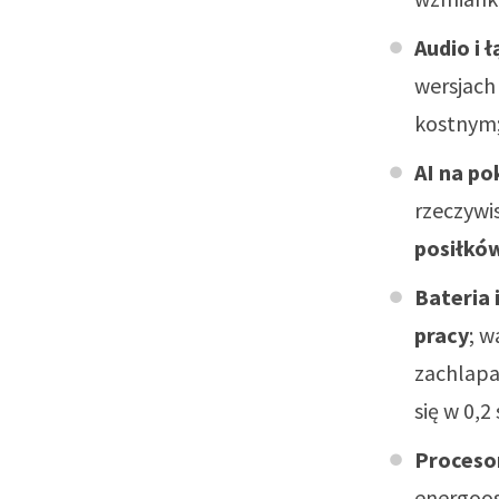
Audio i 
wersjac
kostnym;
AI na po
rzeczywi
posiłkó
Bateria 
pracy
; w
zachlapa
się w 0,
Procesor
energoos