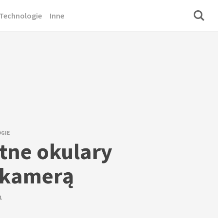
Technologie
Inne
GIE
ntne okulary
 kamerą
1