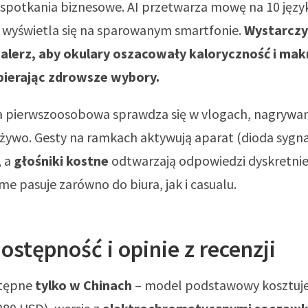
 spotkania biznesowe. AI przetwarza mowę na 10 języ
a wyświetla się na sparowanym smartfonie.
Wystarczy
alerz, aby okulary oszacowały kaloryczność i mak
pierając zdrowsze wybory.
 pierwszoosobowa sprawdza się w vlogach, nagrywani
 żywo. Gesty na ramkach aktywują aparat (dioda sygna
, a
głośniki kostne
odtwarzają odpowiedzi dyskretnie
me pasuje zarówno do biura, jak i casualu.
ostępność i opinie z recenzji
stępne
tylko w Chinach
– model podstawowy kosztuje