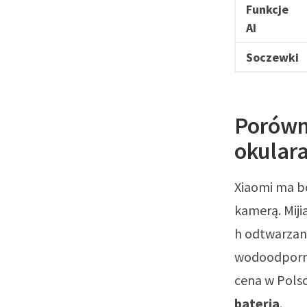
Funkcje
AI
Soczewki
Porówn
okular
Xiaomi ma bo
kamerą. Miji
h odtwarzan
wodoodpornoś
cena w Polsc
bateria
.