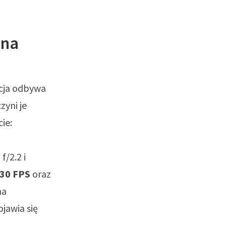
zna
acja odbywa
zyni je
ie:
f/2.2 i
30 FPS
oraz
na
ojawia się