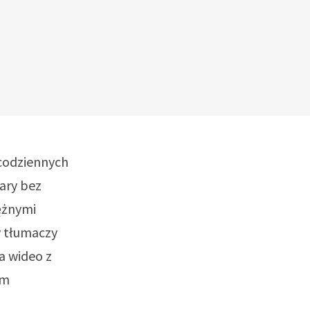
 codziennych
lary bez
ężnymi
y tłumaczy
a wideo z
em