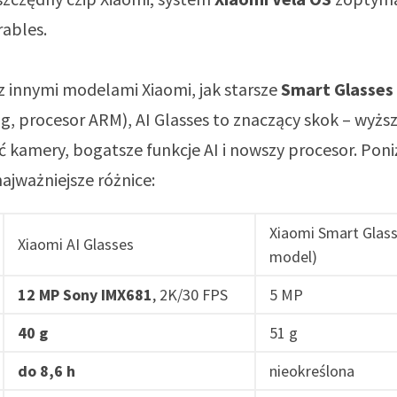
ables.
 innymi modelami Xiaomi, jak starsze
Smart Glasses
g, procesor ARM), AI Glasses to znaczący skok – wyżs
ć kamery, bogatsze funkcje AI i nowszy procesor. Poni
ajważniejsze różnice:
Xiaomi Smart Glass
Xiaomi AI Glasses
model)
12 MP Sony IMX681
, 2K/30 FPS
5 MP
40 g
51 g
do 8,6 h
nieokreślona