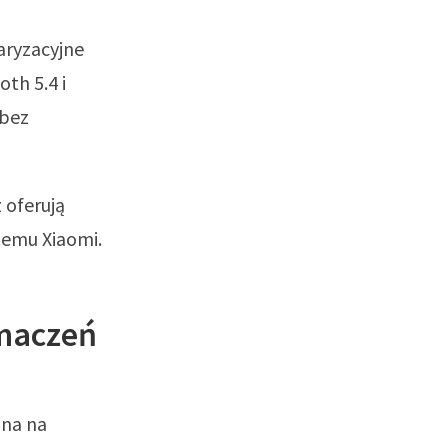
laryzacyjne
oth 5.4 i
 bez
 oferują
temu Xiaomi.
umaczeń
lna na