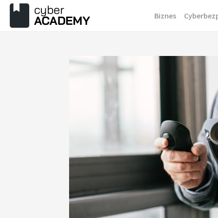
Przejdź
Biznes
Cyberbez
do
treści