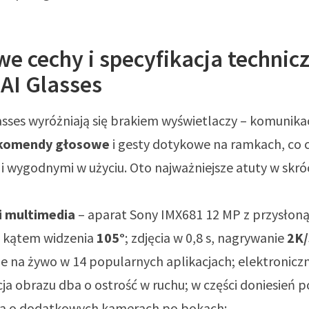
e cechy i specyfikacja technic
AI Glasses
asses wyróżniają się brakiem wyświetlaczy – komunik
komendy głosowe
i gesty dotykowe na ramkach, co c
i wygodnymi w użyciu. Oto najważniejsze atuty w skróc
i multimedia
– aparat Sony IMX681 12 MP z przysłoną 
 kątem widzenia
105°
; zdjęcia w 0,8 s, nagrywanie
2K/
je na żywo w 14 popularnych aplikacjach; elektronicz
cja obrazu dba o ostrość w ruchu; w części doniesień p
a o dodatkowych kamerach po bokach;