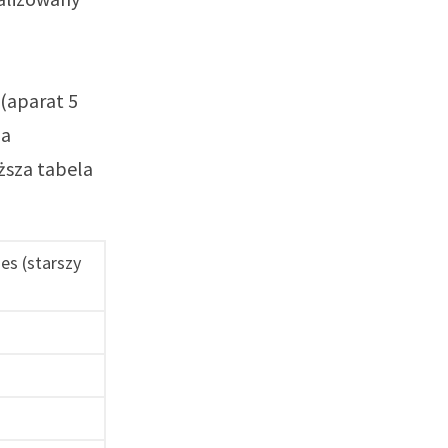
(aparat 5
za
ższa tabela
es (starszy