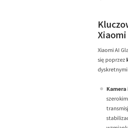
Kluczow
Xiaomi 
Xiaomi AI Gl
się poprzez
dyskretnymi 
Kamera 
szerokim
transmis
stabiliza
wzmiank