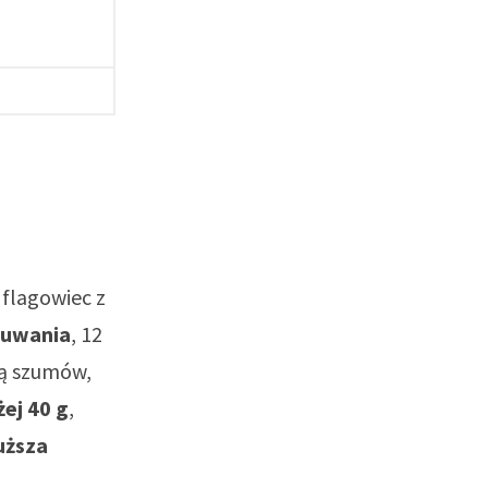
 flagowiec z
zuwania
, 12
ją szumów,
ej 40 g
,
łuższa