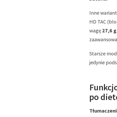
Inne wariant
HD TAC (bl
wagę
27,6 g
zaawansowan
Starsze mode
jedynie pod
Funkcjo
po diet
Tłumaczeni