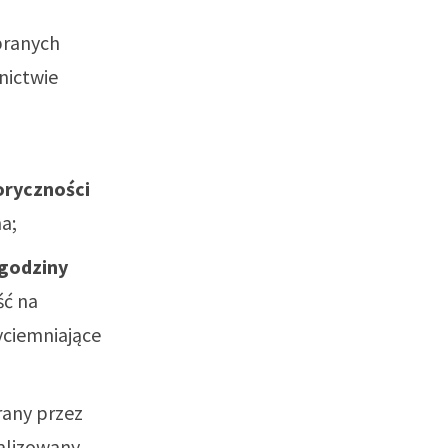
branych
nictwie
oryczności
a;
 godziny
ść na
ciemniające
any przez
lizowany