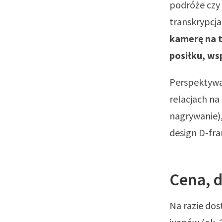
podróże czy
transkrypcj
kamerę na t
posiłku, ws
Perspektywa
relacjach na
nagrywanie)
design D‑fra
Cena, d
Na razie do