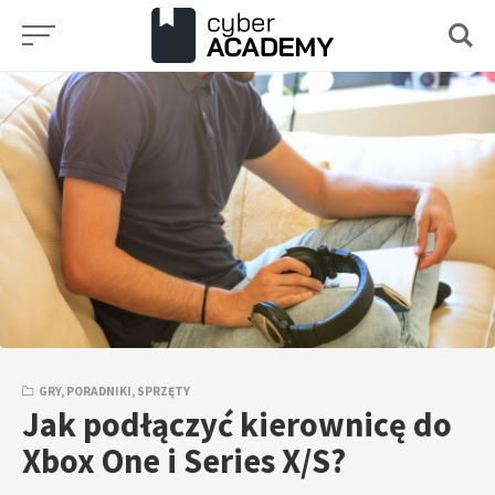
Przejdź
do
treści
GRY
,
PORADNIKI
,
SPRZĘTY
Jak podłączyć kierownicę do
Xbox One i Series X/S?