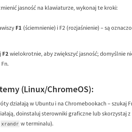
mienić jasność na klawiaturze, wykonaj te kroki:
awiszy
F1
(ściemnienie) i F2 (rozjaśnienie) – są oznacz
j
F2
wielokrotnie, aby zwiększyć jasność; domyślnie ni
 Fn.
stemy (Linux/ChromeOS):
ty działają w Ubuntu i na Chromebookach – szukaj Fn
działają, doinstaluj sterowniki graficzne lub skorzystaj z
:
w terminalu).
xrandr