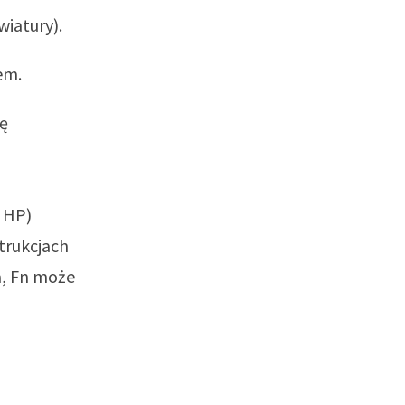
iatury).
em.
ię
 HP)
trukcjach
a, Fn może