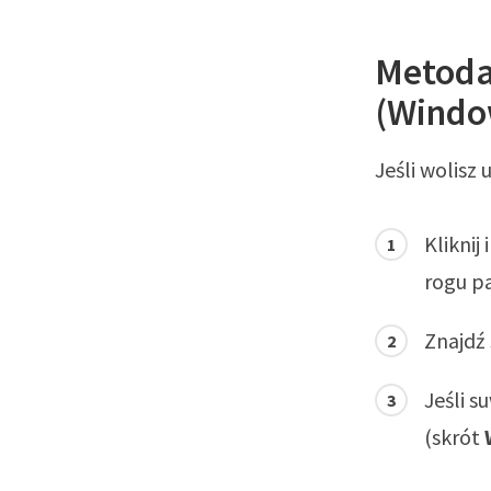
Metoda
(Windo
Jeśli wolisz 
Kliknij
rogu pa
Znajdź
Jeśli s
(skrót