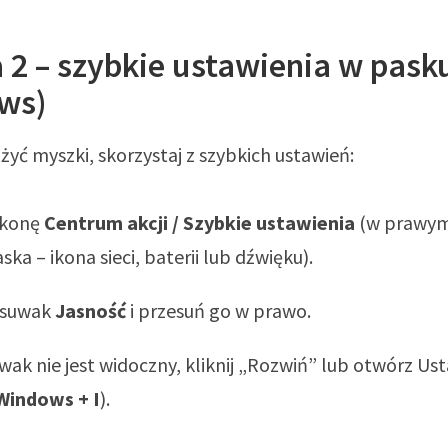
 2 – szybkie ustawienia w pask
ws)
użyć myszki, skorzystaj z szybkich ustawień:
 ikonę
Centrum akcji / Szybkie ustawienia
(w prawy
ska – ikona sieci, baterii lub dźwięku).
 suwak
Jasność
i przesuń go w prawo.
uwak nie jest widoczny, kliknij „Rozwiń” lub otwórz Us
Windows + I
).