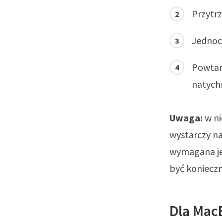
Przytr
Jednocz
Powtarz
natych
Uwaga:
w ni
wystarczy na
wymagana jes
być konieczn
Dla Mac