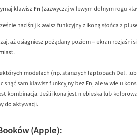
zymaj klawisz
Fn
(zazwyczaj w lewym dolnym rogu klaw
eśnie naciśnij klawisz funkcyjny z ikoną słońca z plus
aj, aż osiągniesz pożądany poziom – ekran rozjaśni s
miast.
ektórych modelach (np. starszych laptopach Dell lub
cisnąć sam klawisz funkcyjny bez Fn, ale w wielu kons
t kombinacja. Jeśli ikona jest niebieska lub kolorow
y do aktywacji.
Booków (Apple):