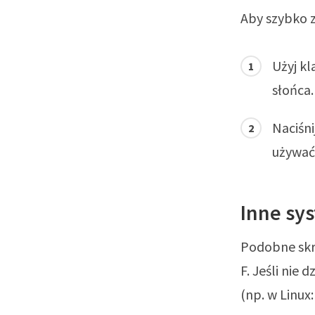
Aby szybko z
Użyj kl
słońca.
Naciśni
używać
Inne sy
Podobne skró
F. Jeśli nie 
(np. w Linux