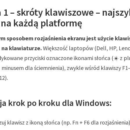
1 – skróty klawiszowe – najsz
 na każdą platformę
m sposobem rozjaśnienia ekranu jest użycie klawi
 na klawiaturze.
Większość laptopów (Dell, HP, Len
ykowane przyciski oznaczone ikonami słońca (☀️ z p
 i minusem dla ściemnienia), zwykle wśród klawiszy F1–
12).
cja krok po kroku dla Windows:
zuj klawisz z ikoną słońca (np. Fn + F6 dla rozjaśnienia)