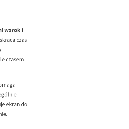
i wzrok i
skraca czas
w
ale czasem
 pomaga
ególnie
je ekran do
ie.