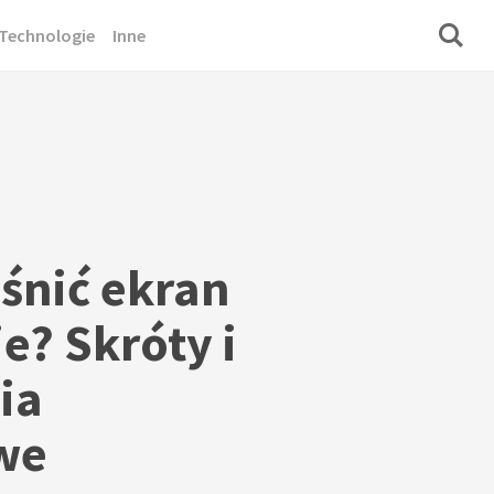
Technologie
Inne
aśnić ekran
e? Skróty i
ia
we