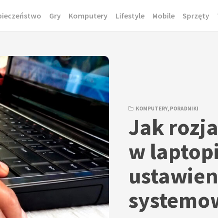
pieczeństwo
Gry
Komputery
Lifestyle
Mobile
Sprzęty
KOMPUTERY
,
PORADNIKI
Jak rozj
w laptopi
ustawien
systemo