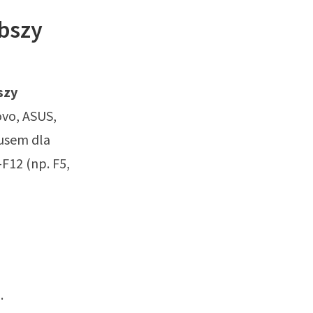
ybszy
szy
ovo, ASUS,
lusem dla
F12 (np. F5,
.