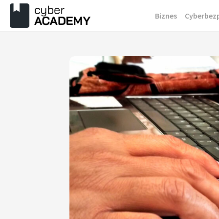
Przejdź
Biznes
Cyberbez
do
treści