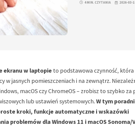
4 MIN. CZYTANIA
2026-03-1
e ekranu w laptopie
to podstawowa czynność, która
y w jasnych pomieszczeniach i na zewnątrz. Niezależ
indows, macOS czy ChromeOS – zrobisz to szybko za
wiszowych lub ustawień systemowych.
W tym poradn
proste kroki, funkcje automatyczne i wskazówki
nia problemów dla Windows 11 i macOS Sonoma/V