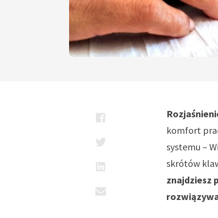
Rozjaśnieni
komfort prac
systemu – W
skrótów kla
znajdziesz 
rozwiązywa