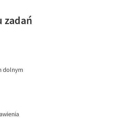
u zadań
m dolnym
tawienia