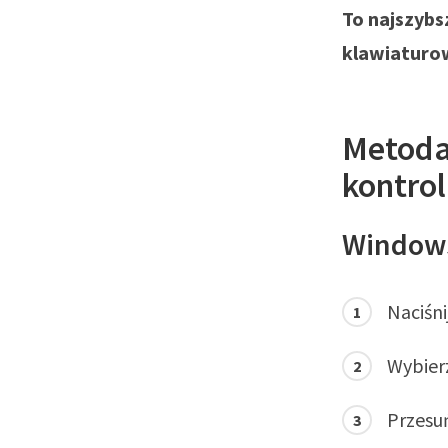
To najszyb
klawiaturo
Metoda
kontro
Windows
Naciśni
Wybier
Przesu