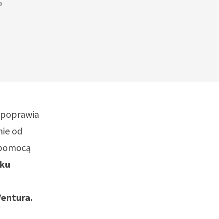
9
 poprawia
nie od
 pomocą
iku
entura.