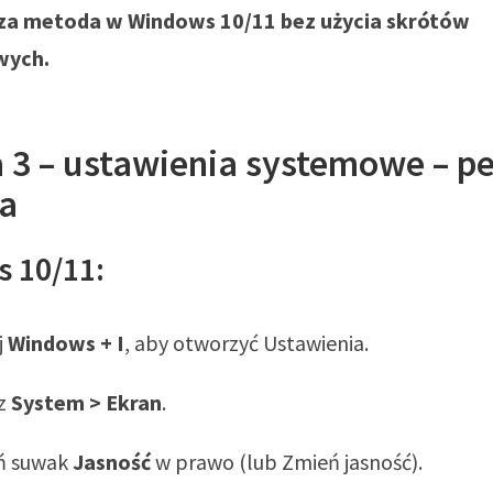
sza metoda w Windows 10/11 bez użycia skrótów
wych.
 3 – ustawienia systemowe – p
la
 10/11:
j
Windows + I
, aby otworzyć Ustawienia.
z
System > Ekran
.
ń suwak
Jasność
w prawo (lub Zmień jasność).