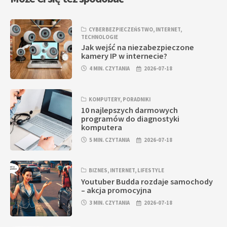
CYBERBEZPIECZEŃSTWO
,
INTERNET
,
TECHNOLOGIE
Jak wejść na niezabezpieczone
kamery IP w internecie?
4 MIN. CZYTANIA
2026-07-18
KOMPUTERY
,
PORADNIKI
10 najlepszych darmowych
programów do diagnostyki
komputera
5 MIN. CZYTANIA
2026-07-18
BIZNES
,
INTERNET
,
LIFESTYLE
Youtuber Budda rozdaje samochody
– akcja promocyjna
3 MIN. CZYTANIA
2026-07-18