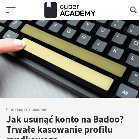
Przejdź
do
treści
INTERNET
,
PORADNIKI
Jak usunąć konto na Badoo?
Trwałe kasowanie profilu