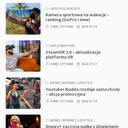
LIFESTYLE
,
SPRZĘTY
Kamera sportowa na wakacje –
ranking (GoPro i inne)
3 MIN. CZYTANIA
2026-07-16
GRY
,
KOMPUTERY
SteamVR 2.0 – aktualizacja
platformy VR
4 MIN. CZYTANIA
2026-07-17
BIZNES
,
INTERNET
,
LIFESTYLE
Youtuber Budda rozdaje samochody
– akcja promocyjna
3 MIN. CZYTANIA
2026-07-18
BIZNES
,
INTERNET
,
LIFESTYLE
Disney+ zaczyna walkę z dzieleniem