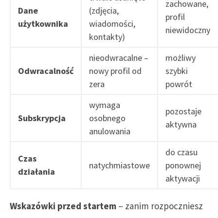
zachowane,
Dane
(zdjęcia,
profil
użytkownika
wiadomości,
niewidoczny
kontakty)
nieodwracalne –
możliwy
Odwracalność
nowy profil od
szybki
zera
powrót
wymaga
pozostaje
Subskrypcja
osobnego
aktywna
anulowania
do czasu
Czas
natychmiastowe
ponownej
działania
aktywacji
Wskazówki przed startem
– zanim rozpoczniesz