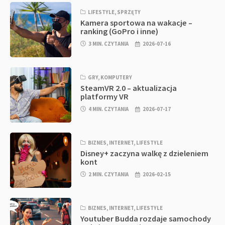
LIFESTYLE
,
SPRZĘTY
Kamera sportowa na wakacje –
ranking (GoPro i inne)
3 MIN. CZYTANIA
2026-07-16
GRY
,
KOMPUTERY
SteamVR 2.0 – aktualizacja
platformy VR
4 MIN. CZYTANIA
2026-07-17
BIZNES
,
INTERNET
,
LIFESTYLE
Disney+ zaczyna walkę z dzieleniem
kont
2 MIN. CZYTANIA
2026-02-15
BIZNES
,
INTERNET
,
LIFESTYLE
Youtuber Budda rozdaje samochody