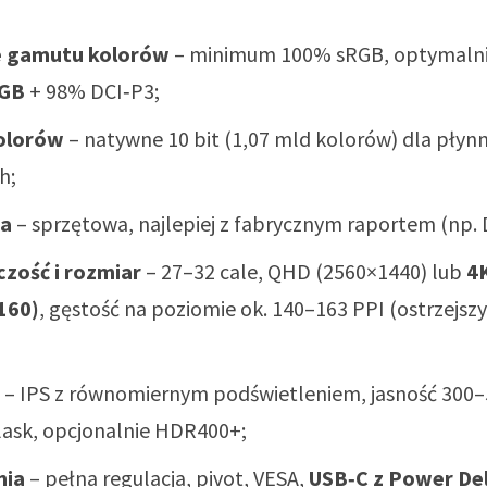
e gamutu kolorów
– minimum 100% sRGB, optymaln
RGB
+ 98% DCI‑P3;
kolorów
– natywne 10 bit (1,07 mld kolorów) dla płynn
h;
ja
– sprzętowa, najlepiej z fabrycznym raportem (np. D
czość i rozmiar
– 27–32 cale, QHD (2560×1440) lub
4
160)
, gęstość na poziomie ok. 140–163 PPI (ostrzejsz
– IPS z równomiernym podświetleniem, jasność 300–
ask, opcjonalnie HDR400+;
mia
– pełna regulacja, pivot, VESA,
USB‑C z Power Del