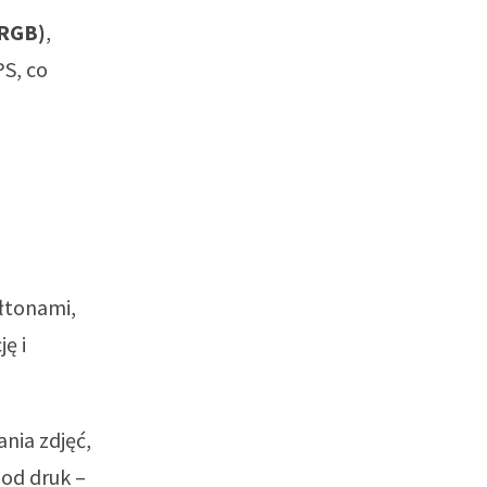
 RGB)
,
S, co
ółtonami,
ę i
nia zdjęć,
pod druk –