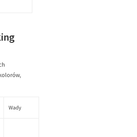
king
ch
kolorów,
Wady