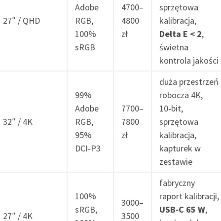
Adobe
4700–
sprzętowa
27″ / QHD
RGB,
4800
kalibracja,
100%
zł
Delta E < 2
,
sRGB
świetna
kontrola jakości
duża przestrzeń
99%
robocza 4K,
Adobe
7700–
10‑bit,
32″ / 4K
RGB,
7800
sprzętowa
95%
zł
kalibracja,
DCI‑P3
kapturek w
zestawie
fabryczny
100%
raport kalibracji,
3000–
sRGB,
USB‑C 65 W
,
27″ / 4K
3500