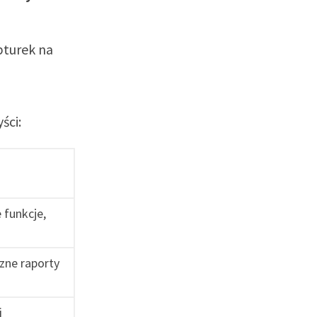
pturek na
ści:
funkcje,
zne raporty
i