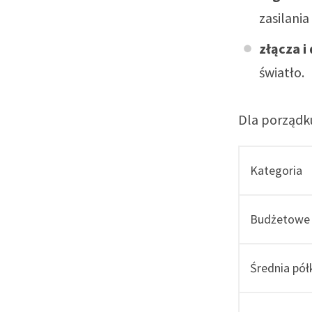
zasilania
złącza i
światło.
Dla porządk
Kategoria
Budżetowe
Średnia pół