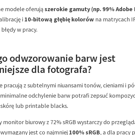
ne modele oferują
szerokie gamuty (np. 99% Adobe
librację i
10‑bitową głębię kolorów
na matrycach IP
 błędy w pracy.
go odwzorowanie barw jest
iejsze dla fotografa?
 pracują z subtelnymi niuansami tonów, cieniami i p
 minimalne odchylenie barw potrafi zepsuć kompozycj
skórę lub printable blacks.
 monitor biurowy z 72% sRGB wystarczy do przegląda
i wymagany jest co najmniej
100% sRGB
, a dla pracy 