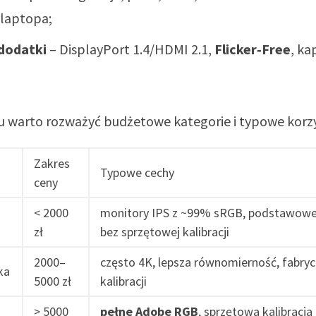
 laptopa;
 dodatki
– DisplayPort 1.4/HDMI 2.1,
Flicker‑Free
, ka
u warto rozważyć budżetowe kategorie i typowe korzy
Zakres
Typowe cechy
ceny
< 2000
monitory IPS z ~99% sRGB, podstawowe 
zł
bez sprzętowej kalibracji
2000–
często 4K, lepsza równomierność, fabryc
ka
5000 zł
kalibracji
> 5000
pełne Adobe RGB
, sprzętowa kalibracja 