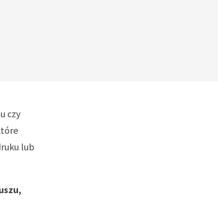
u czy
które
druku lub
uszu,