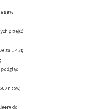
ie
99%
ych przejść
elta E < 2);
K
y podgląd
500 nitów,
ivery
do