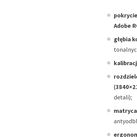
pokryci
Adobe 
głębia 
tonalnyc
kalibrac
rozdziel
(3840×2
detali);
matryca
antyodbl
ergono