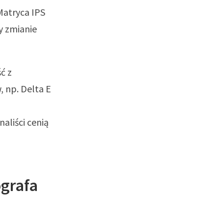
Matryca IPS
y zmianie
ć z
, np. Delta E
naliści cenią
ografa