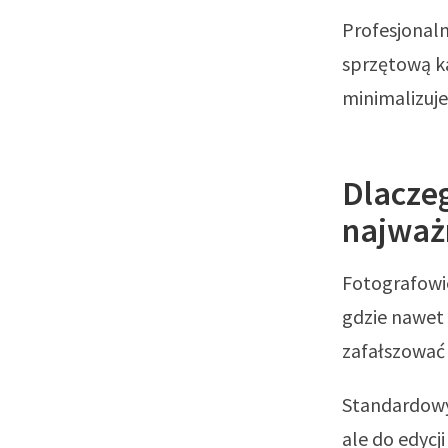
Profesjonal
sprzętową ka
minimalizuje
Dlacze
najważn
Fotografowie
gdzie nawet
zafałszować 
Standardowy
ale do edycj