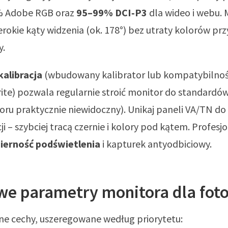
9% Adobe RGB oraz
95–99% DCI‑P3
dla wideo i webu. 
rokie kąty widzenia (ok. 178°) bez utraty kolorów prz
y.
alibracja
(wbudowany kalibrator lub kompatybilnoś
rite) pozwala regularnie stroić monitor do standardów
loru praktycznie niewidoczny). Unikaj paneli VA/TN do
i – szybciej tracą czernie i kolory pod kątem. Profesjo
erność podświetlenia
i kapturek antyodbiciowy.
we parametry monitora dla fot
ne cechy, uszeregowane według priorytetu: