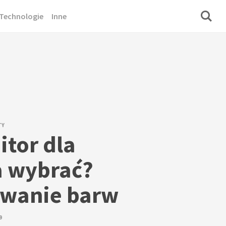
Technologie
Inne
TY
itor dla
a wybrać?
wanie barw
9