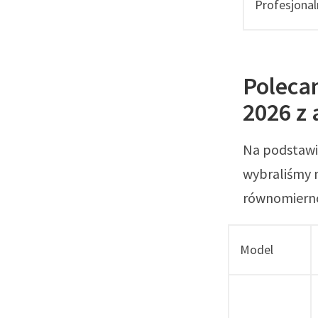
Profesjonal
Polecan
2026 z 
Na podstawie
wybraliśmy m
równomierno
Model