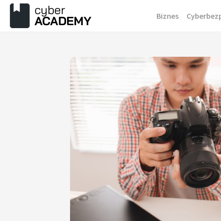
Przejdź
Biznes
Cyberbez
do
treści