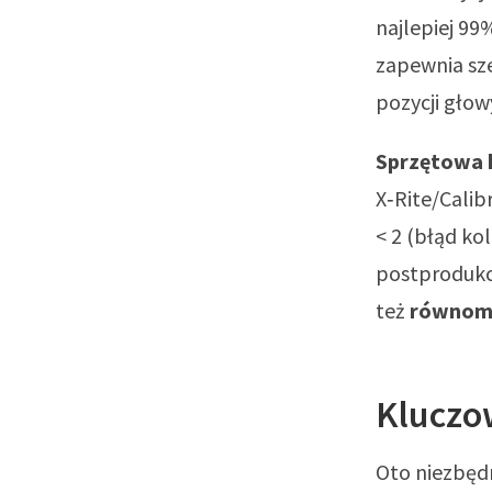
najlepiej 9
zapewnia sze
pozycji głow
Sprzętowa k
X‑Rite/Calib
< 2 (błąd ko
postprodukcj
też
równomi
Kluczo
Oto niezbęd