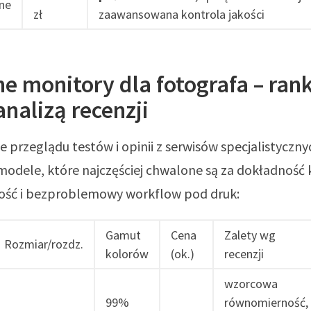
ne
zł
zaawansowana kontrola jakości
e monitory dla fotografa – ran
analizą recenzji
 przeglądu testów i opinii z serwisów specjalistyczny
odele, które najczęściej chwalone są za dokładność 
ść i bezproblemowy workflow pod druk:
Gamut
Cena
Zalety wg
Rozmiar/rozdz.
kolorów
(ok.)
recenzji
wzorcowa
99%
równomierność,