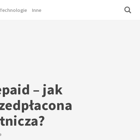
Technologie
Inne
paid – jak
rzedpłacona
atnicza?
9