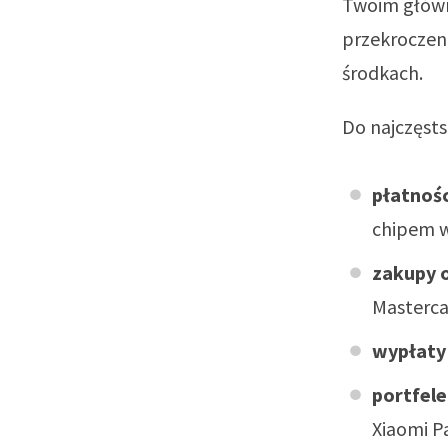
Twoim główn
przekroczeni
środkach.
Do najczęsts
płatnośc
chipem w
zakupy o
Masterca
wypłaty
portfel
Xiaomi P