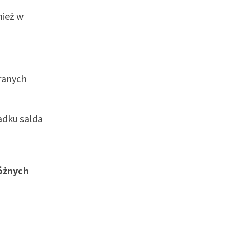
nież w
ranych
adku salda
óżnych