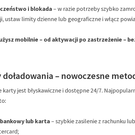
czeństwo i blokada
– w razie potrzeby szybko zamr
ji, ustaw limity dzienne lub geograficzne i włącz pow
użysz mobilnie – od aktywacji po zastrzeżenie – b
 doładowania – nowoczesne meto
karty jest błyskawiczne i dostępne 24/7. Najpopularn
to:
 bankowy lub karta
– szybkie zasilenie z rachunku lub
tercard;