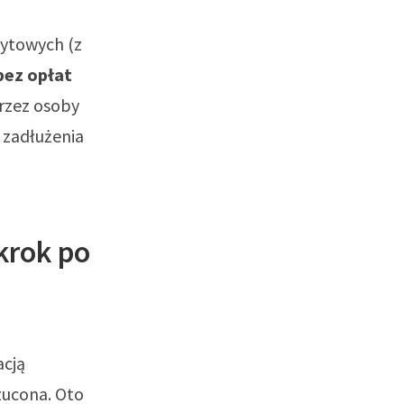
dytowych (z
bez opłat
rzez osoby
 zadłużenia
krok po
acją
rzucona. Oto