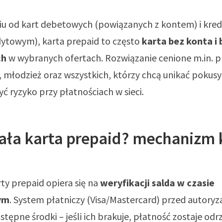
iu od kart debetowych (powiązanych z kontem) i kre
dytowym), karta prepaid to często
karta bez konta i 
ch
w wybranych ofertach. Rozwiązanie cenione m.in. p
 młodzież oraz wszystkich, którzy chcą unikać pokusy
yć ryzyko przy płatnościach w sieci.
iała karta prepaid? mechanizm 
rty prepaid opiera się na
weryfikacji salda w czasie
ym
. System płatniczy (Visa/Mastercard) przed autoryz
tępne środki – jeśli ich brakuje, płatność zostaje od