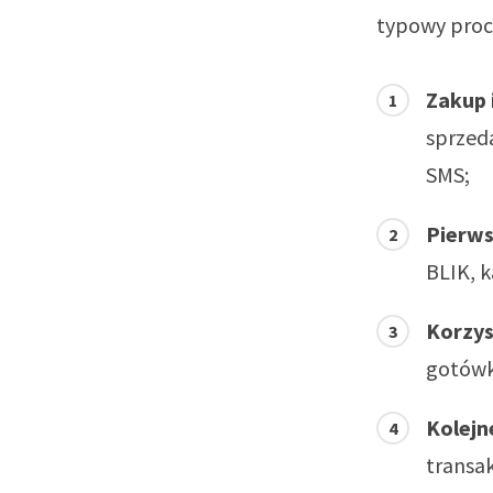
typowy proce
Zakup 
sprzeda
SMS;
Pierw
BLIK, k
Korzys
gotówkę
Kolejn
transak