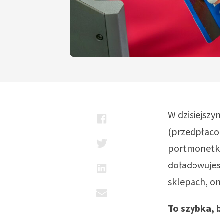
W dzisiejsz
(przedpłacon
portmonetka 
doładowujesz
sklepach, o
To szybka, 