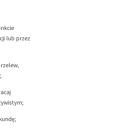
unkcie
ji lub przez
przelew,
;
łacaj
czywistym;
ekundę;