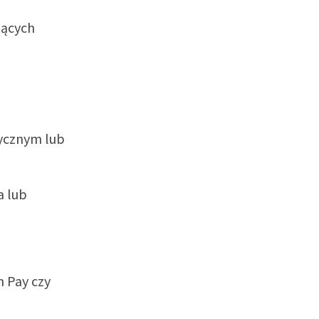
jących
ycznym lub
a lub
n Pay czy