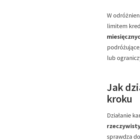
W odróżnien
limitem kre
miesięczny
podróżujące,
lub ogranicz
Jak dz
kroku
Działanie ka
rzeczywist
sprawdza dos