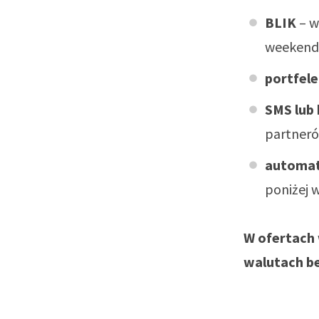
BLIK
– w
weekend
portfel
SMS lub
partneró
automat
poniżej 
W ofertach 
walutach be