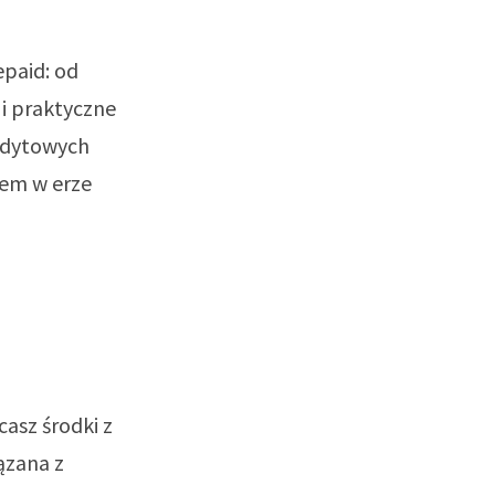
epaid: od
 i praktyczne
edytowych
iem w erze
casz środki z
ązana z