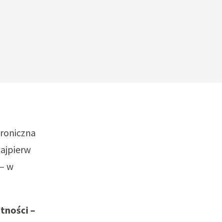
troniczna
najpierw
 – w
tności –