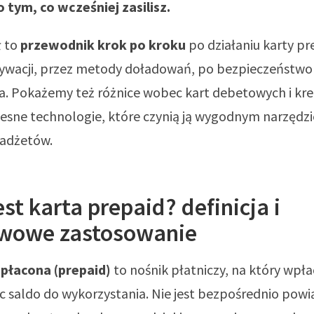
o tym, co wcześniej zasilisz.
ł to
przewodnik krok po kroku
po działaniu karty pr
aktywacji, przez metody doładowań, po bezpieczeństwo
a. Pokażemy też różnice wobec kart debetowych i kr
esne technologie, które czynią ją wygodnym narzędz
adżetów.
st karta prepaid? definicja i
wowe zastosowanie
płacona (prepaid)
to nośnik płatniczy, na który wpła
c saldo do wykorzystania. Nie jest bezpośrednio powi