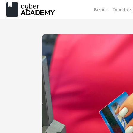
Przejdź
Biznes
Cyberbez
do
treści