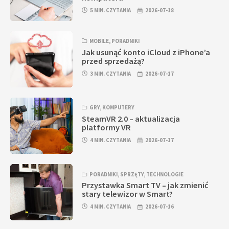
5 MIN. CZYTANIA
2026-07-18
MOBILE
,
PORADNIKI
Jak usunąć konto iCloud z iPhone’a
przed sprzedażą?
3 MIN. CZYTANIA
2026-07-17
GRY
,
KOMPUTERY
SteamVR 2.0 – aktualizacja
platformy VR
4 MIN. CZYTANIA
2026-07-17
PORADNIKI
,
SPRZĘTY
,
TECHNOLOGIE
Przystawka Smart TV – jak zmienić
stary telewizor w Smart?
4 MIN. CZYTANIA
2026-07-16