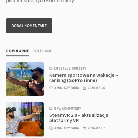
pisania kolejnych komentarzy.
POPULARNE
POLECANE
LIFESTYLE
,
SPRZĘTY
Kamera sportowa na wakacje –
ranking (GoPro i inne)
3 MIN. CZYTANIA
2026-07-16
GRY
,
KOMPUTERY
SteamVR 2.0 – aktualizacja
platformy VR
4 MIN. CZYTANIA
2026-07-17