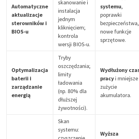
skanowanie i
Automatyczne
systemu
,
instalacja
aktualizacje
poprawki
jednym
sterowników i
bezpieczeństwa,
kliknięciem;
BIOS‑u
nowe funkcje
kontrola
sprzętowe.
wersji BIOS‑u.
Tryby
oszczędzania;
Optymalizacja
Wydłużony cza
limity
baterii i
pracy
i mniejsze
ładowania
zarządzanie
zużycie
(np. 80% dla
energią
akumulatora.
dłuższej
żywotności).
Skan
systemu:
Wyższa
czyszczenie,