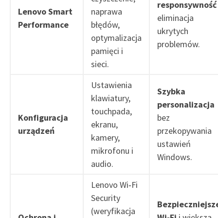
responsywność
Lenovo Smart
naprawa
eliminacja
Performance
błędów,
ukrytych
optymalizacja
problemów.
pamięci i
sieci.
Ustawienia
Szybka
klawiatury,
personalizacja
touchpada,
Konfiguracja
bez
ekranu,
urządzeń
przekopywania
kamery,
ustawień
mikrofonu i
Windows.
audio.
Lenovo Wi‑Fi
Security
Bezpieczniejsz
(weryfikacja
Ochrona i
Wi‑Fi
i większa