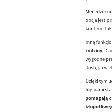
Menedżer um
opcja jest p
kontem, taki
Inną funkcjo
rodziny
. Dz
wygodne prz
dostępu wie
Dzięki tym 
loginami staj
pomagają c
kłopotliwe