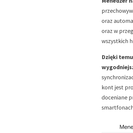
Menedżer h
przechowywa
oraz automa
oraz w przeg
wszystkich h
Dzięki temu
wygodniejsz
synchronizac
kont jest pr
doceniane pr
smartfonach