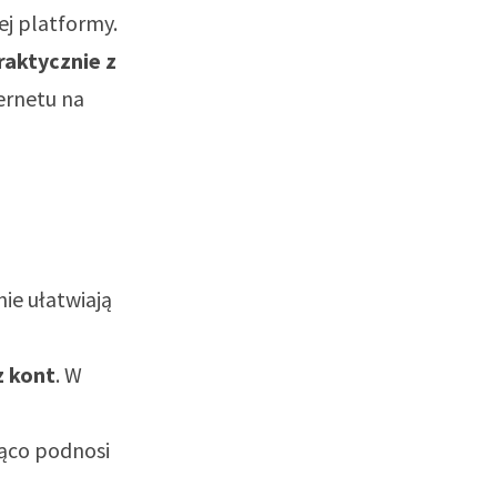
ej platformy.
raktycznie z
ernetu na
ie ułatwiają
z kont
. W
ąco podnosi