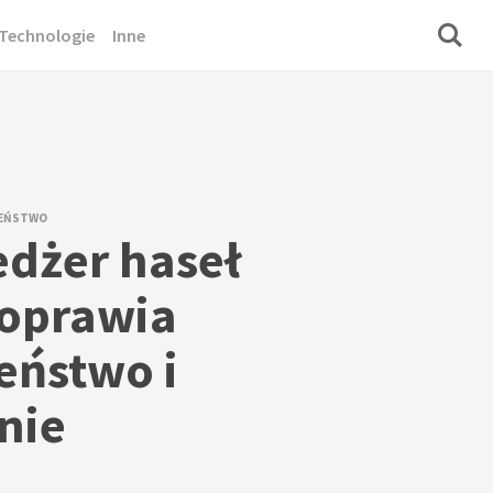
Technologie
Inne
ZEŃSTWO
dżer haseł
oprawia
eństwo i
nie
?