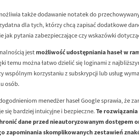
ożliwia także dodawanie notatek do przechowywanyc
rzydatna dla tych, którzy chcą zapisać dodatkowe dan
e jak pytania zabezpieczające czy wskazówki dotycząc
nalnością jest
możliwość udostępniania haseł w ra
ięki temu można łatwo dzielić się loginami z najbliższym
y wspólnym korzystaniu z subskrypcji lub usług wym
lu osób.
udogodnieniom menedżer haseł Google sprawia, że za
e się bardziej intuicyjne i bezpieczne.
Te rozwiązania
hronić dane przed nieautoryzowanym dostępem or
go zapominania skomplikowanych zestawień znak