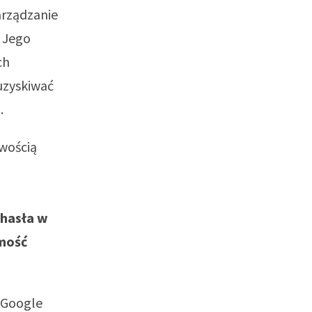
arządzanie
 Jego
ch
uzyskiwać
.
wością
 hasła w
amość
 Google