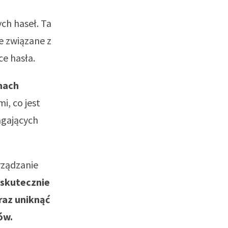
h haseł. Ta
e związane z
e hasła.
mach
i, co jest
agających
rządzanie
 skutecznie
az uniknąć
ów.