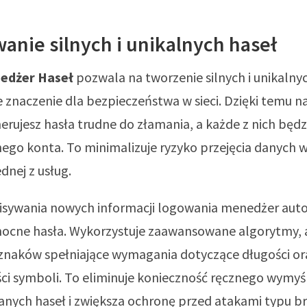
anie silnych i unikalnych haseł
edżer Haseł
pozwala na tworzenie silnych i unikalnyc
znaczenie dla bezpieczeństwa w sieci. Dzięki temu n
rujesz hasła trudne do złamania, a każde z nich będ
ego konta. To minimalizuje ryzyko przejęcia danych w
dnej z usług.
isywania nowych informacji logowania menedżer aut
ocne hasła. Wykorzystuje zaawansowane algorytmy, 
znaków spełniające wymagania dotyczące długości or
ci symboli. To eliminuje konieczność ręcznego wymyś
ych haseł i zwiększa ochronę przed atakami typu br