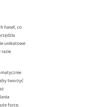
h haseł, co
arzędziu
zie unikatowe
 razie
omatycznie
aby tworzyć
az
lania
ute force.