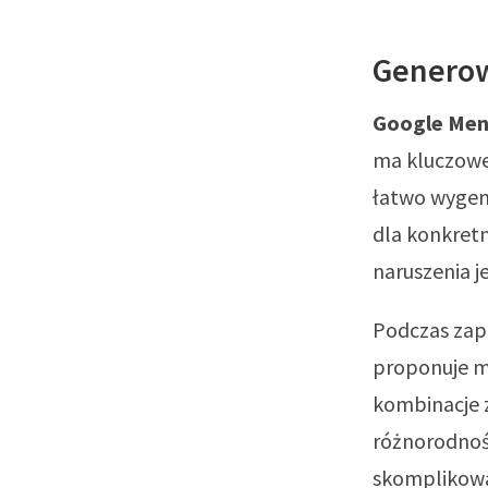
Generow
Google Men
ma kluczowe 
łatwo wygene
dla konkretn
naruszenia je
Podczas zap
proponuje m
kombinacje 
różnorodnoś
skomplikowan