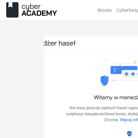
Przejdź
Biznes
Cyberbez
do
treści