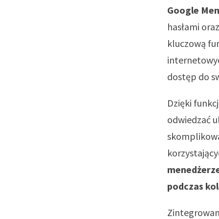
Google Men
hasłami ora
kluczową fun
internetowy
dostęp do s
Dzięki funk
odwiedzać u
skomplikowan
korzystającyc
menedżerze 
podczas kol
Zintegrowan