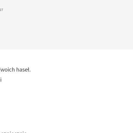
27
Twoich haseł.
i