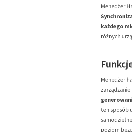
Menedżer Has
Synchroniza
każdego mi
różnych urz
Funkcj
Menedżer has
zarządzanie
generowania
ten sposób 
samodzielne
poziom bezp