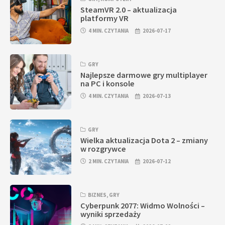
SteamVR 2.0 – aktualizacja
platformy VR
4 MIN. CZYTANIA
2026-07-17
GRY
Najlepsze darmowe gry multiplayer
na PC i konsole
4 MIN. CZYTANIA
2026-07-13
GRY
Wielka aktualizacja Dota 2 – zmiany
w rozgrywce
2 MIN. CZYTANIA
2026-07-12
BIZNES
,
GRY
Cyberpunk 2077: Widmo Wolności –
wyniki sprzedaży