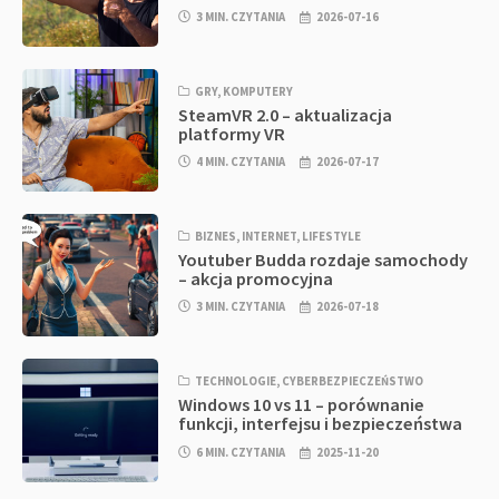
3 MIN. CZYTANIA
2026-07-16
GRY
,
KOMPUTERY
SteamVR 2.0 – aktualizacja
platformy VR
4 MIN. CZYTANIA
2026-07-17
BIZNES
,
INTERNET
,
LIFESTYLE
Youtuber Budda rozdaje samochody
– akcja promocyjna
3 MIN. CZYTANIA
2026-07-18
TECHNOLOGIE
,
CYBERBEZPIECZEŃSTWO
Windows 10 vs 11 – porównanie
funkcji, interfejsu i bezpieczeństwa
6 MIN. CZYTANIA
2025-11-20