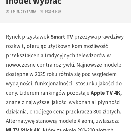
model wybrać
7 MIN. CZYTANIA
2025-11-19
Rynek przystawek
Smart TV
przeżywa prawdziwy
rozkwit, oferując użytkownikom możliwość
przekształcenia tradycyjnych telewizorów w
nowoczesne centra rozrywki. Najnowsze modele
dostępne w 2025 roku różnią się pod względem
wydajności, funkcjonalności i stosunku jakości do
ceny. Liderem rankingów pozostaje
Apple TV 4K
,
znane z najwyższej jakości wykonania i płynności
działania, choć jego cena przekracza 800 złotych.
Alternatywę stanowią modele Xiaomi, zwłaszcza
Mi TV Stick 4K
, który za około 200-300 złotych