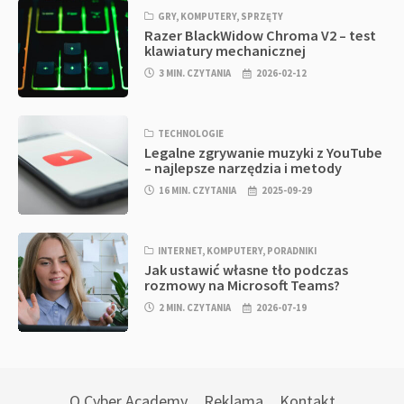
GRY
,
KOMPUTERY
,
SPRZĘTY
Razer BlackWidow Chroma V2 – test
klawiatury mechanicznej
3 MIN. CZYTANIA
2026-02-12
TECHNOLOGIE
Legalne zgrywanie muzyki z YouTube
– najlepsze narzędzia i metody
16 MIN. CZYTANIA
2025-09-29
INTERNET
,
KOMPUTERY
,
PORADNIKI
Jak ustawić własne tło podczas
rozmowy na Microsoft Teams?
2 MIN. CZYTANIA
2026-07-19
O Cyber Academy
Reklama
Kontakt