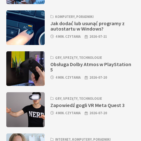
KOMPUTERY
,
PORADNIKI
Jak dodać lub usunąć programy z
autostartu w Windows?
4 MIN. CZYTANIA
2026-07-21
GRY
,
SPRZĘTY
,
TECHNOLOGIE
Obsługa Dolby Atmos w PlayStation
5
4 MIN. CZYTANIA
2026-07-20
GRY
,
SPRZĘTY
,
TECHNOLOGIE
Zapowiedź gogli VR Meta Quest 3
4 MIN. CZYTANIA
2026-07-20
INTERNET
,
KOMPUTERY
,
PORADNIKI