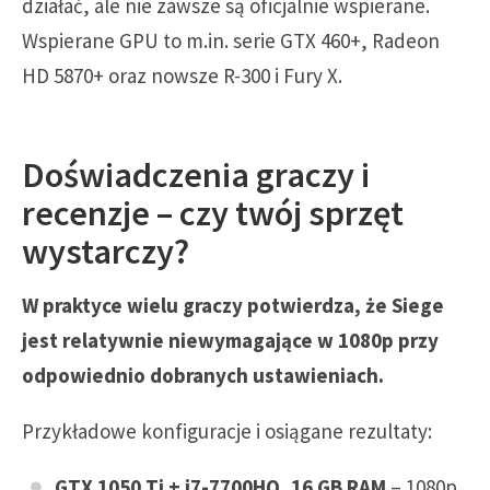
działać, ale nie zawsze są oficjalnie wspierane.
Wspierane GPU to m.in. serie GTX 460+, Radeon
HD 5870+ oraz nowsze R-300 i Fury X.
Doświadczenia graczy i
recenzje – czy twój sprzęt
wystarczy?
W praktyce wielu graczy potwierdza, że Siege
jest relatywnie niewymagające w 1080p przy
odpowiednio dobranych ustawieniach.
Przykładowe konfiguracje i osiągane rezultaty:
GTX 1050 Ti + i7-7700HQ, 16 GB RAM
– 1080p