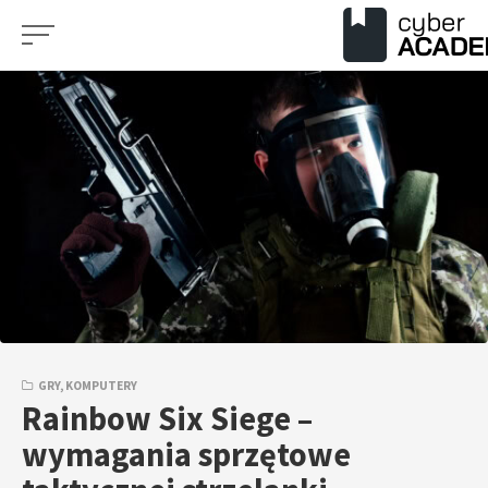
Przejdź
do
treści
GRY
,
KOMPUTERY
Rainbow Six Siege –
wymagania sprzętowe