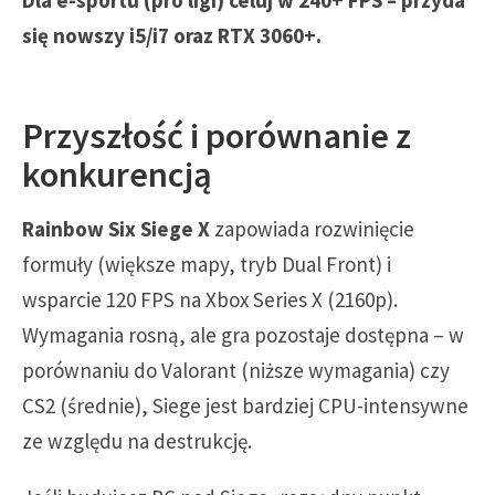
Dla e-sportu (pro ligi) celuj w 240+ FPS – przyda
się nowszy i5/i7 oraz RTX 3060+.
Przyszłość i porównanie z
konkurencją
Rainbow Six Siege X
zapowiada rozwinięcie
formuły (większe mapy, tryb Dual Front) i
wsparcie 120 FPS na Xbox Series X (2160p).
Wymagania rosną, ale gra pozostaje dostępna – w
porównaniu do Valorant (niższe wymagania) czy
CS2 (średnie), Siege jest bardziej CPU-intensywne
ze względu na destrukcję.