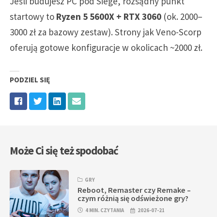
Jeśli budujesz PC pod Siege, rozsądny punkt
startowy to
Ryzen 5 5600X + RTX 3060
(ok. 2000–
3000 zł za bazowy zestaw). Strony jak Veno-Scorp
oferują gotowe konfiguracje w okolicach ~2000 zł.
PODZIEL SIĘ
Może Ci się też spodobać
GRY
Reboot, Remaster czy Remake –
czym różnią się odświeżone gry?
4 MIN. CZYTANIA
2026-07-21