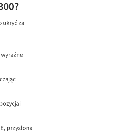
M300?
o ukryć za
– wyraźne
czając
pozycja i
E, przysłona