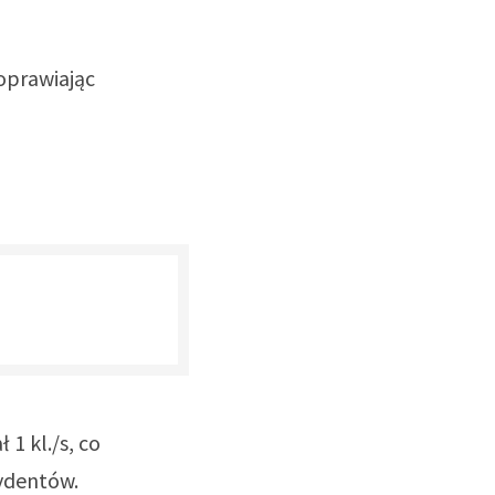
poprawiając
 1 kl./s, co
cydentów.