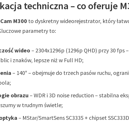
kacja techniczna – co oferuje 
 Cam M300
to dyskretny wideorejestrator, który łatw
Kluczowe parametry to:
lczość wideo
– 2304x1296p (1296p QHD) przy 30 fps 
blic i znaków, lepsze niż w Full HD;
zenia
– 140° – obejmuje do trzech pasów ruchu, ograni
ola;
ogie obrazu
– WDR i 3D noise reduction – stabilna eks
 szumy w trudnym świetle;
 optyka
– MStar/SmartSens SC3335 + chipset SSC333D