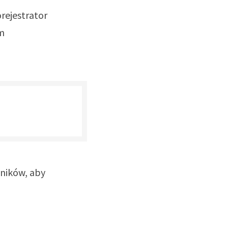
orejestrator
m
wników, aby