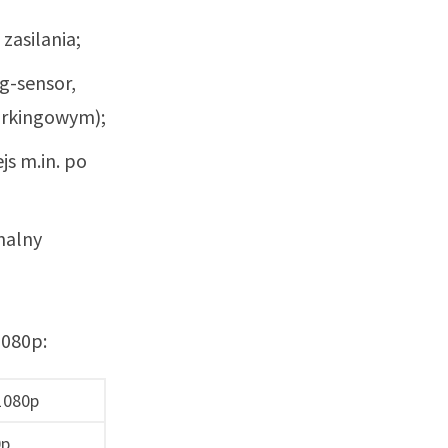
zasilania;
 g-sensor,
parkingowym);
js m.in. po
nalny
1080p:
1080p
0p