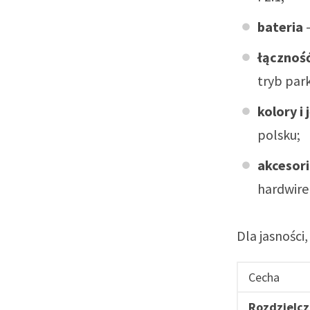
bateria
–
łączność
tryb park
kolory i 
polsku;
akcesor
hardwire
Dla jasnośc
Cecha
Rozdzielcz