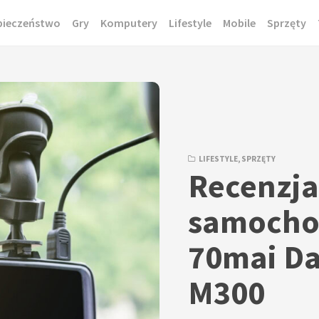
pieczeństwo
Gry
Komputery
Lifestyle
Mobile
Sprzęty
LIFESTYLE
,
SPRZĘTY
Recenzj
samocho
70mai D
M300