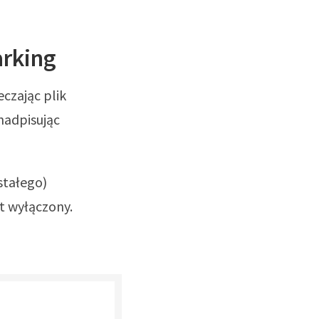
arking
czając plik
 nadpisując
stałego)
st wyłączony.