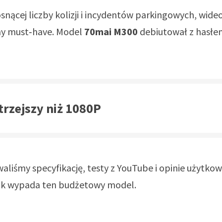
snącej liczby kolizji i incydentów parkingowych, wide
ny must‑have. Model
70mai M300
debiutował z hasłe
trzejszy niż 1080P
aliśmy specyfikację, testy z YouTube i opinie użytko
jak wypada ten budżetowy model.