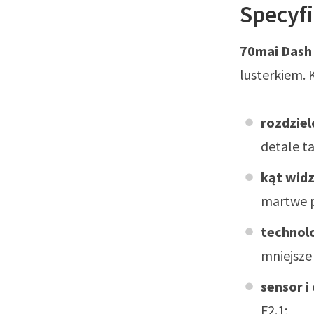
Specyfi
70mai Dash
lusterkiem. 
rozdzie
detale ta
kąt wid
martwe p
technol
mniejsze
sensor i
F2.1;