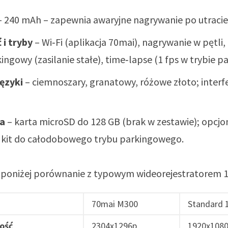
 240 mAh – zapewnia awaryjne nagrywanie po utracie 
 i tryby
– Wi‑Fi (aplikacja 70mai), nagrywanie w pętli,
ingowy (zasilanie stałe), time‑lapse (1 fps w trybie 
języki
– ciemnoszary, granatowy, różowe złoto; interfe
ia
– karta microSD do 128 GB (brak w zestawie); opcjo
 kit do całodobowego trybu parkingowego.
i, poniżej porównanie z typowym wideorejestratorem 
70mai M300
Standard 
ość
2304x1296p
1920x108