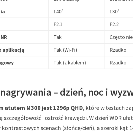
ia
140°
130°
F2.1
F2.2
DNR
Tak
Często nie
 aplikacją
Tak (Wi‑Fi)
Rzadko
ingowy
Tak (z kablem)
Rzadko
 nagrywania – dzień, noc i wyz
m atutem M300 jest 1296p QHD
, które w testach z
 szczegółowość i ostrość krawędzi. W dzień WDR uła
 kontrastowych scenach (słońce/cień), a szeroki kąt 14