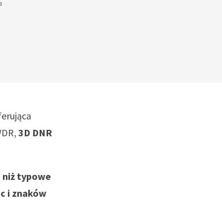
9
erująca
WDR,
3D DNR
j niż typowe
ic i znaków