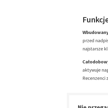
Funkcje
Wbudowany
przed nadpis
najstarsze kl
Całodobowy
aktywuje nag
Recenzenci 
Nie przeg