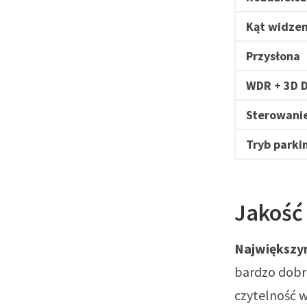
Kąt widzen
Przysłona
WDR + 3D 
Sterowanie
Tryb park
Jakość
Największy
bardzo dobrą
czytelność w