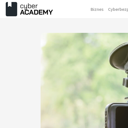
Przejdź
Biznes
Cyberbez
do
treści