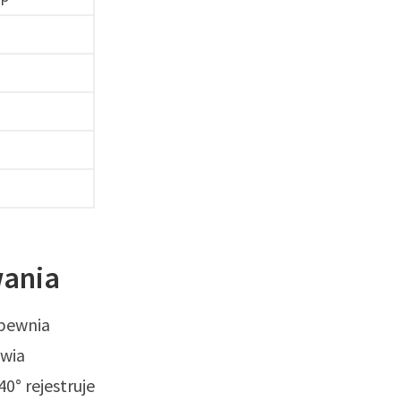
wania
apewnia
twia
0° rejestruje