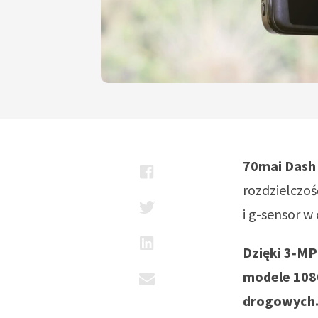
70mai Dash
rozdzielczo
i g-sensor w
Dzięki 3‑MP
modele 1080
drogowych