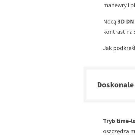
manewry i p
Nocą
3D DN
kontrast na 
Jak podkreśl
Doskonale 
Tryb time‑
oszczędza mi