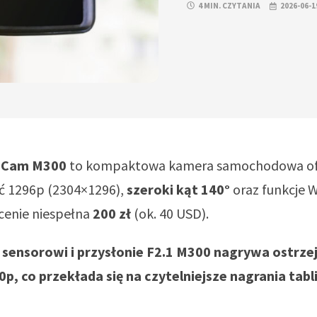
4 MIN. CZYTANIA
2026-06-1
 Cam M300
to kompaktowa kamera samochodowa of
ść 1296p (2304×1296),
szeroki kąt 140°
oraz funkcje 
 cenie niespełna
200 zł
(ok. 40 USD).
 sensorowi i przysłonie F2.1 M300 nagrywa ostrze
p, co przekłada się na czytelniejsze nagrania tabl
.