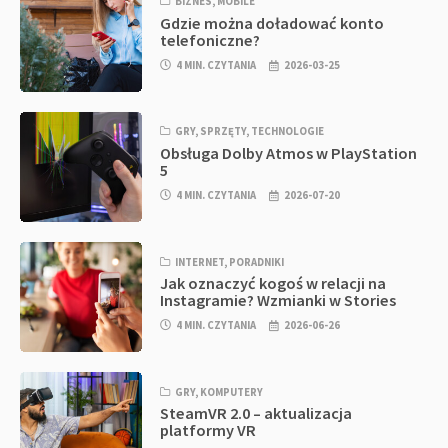
BIZNES
,
MOBILE
Gdzie można doładować konto
telefoniczne?
4 MIN. CZYTANIA
2026-03-25
GRY
,
SPRZĘTY
,
TECHNOLOGIE
Obsługa Dolby Atmos w PlayStation
5
4 MIN. CZYTANIA
2026-07-20
INTERNET
,
PORADNIKI
Jak oznaczyć kogoś w relacji na
Instagramie? Wzmianki w Stories
4 MIN. CZYTANIA
2026-06-26
GRY
,
KOMPUTERY
SteamVR 2.0 – aktualizacja
platformy VR