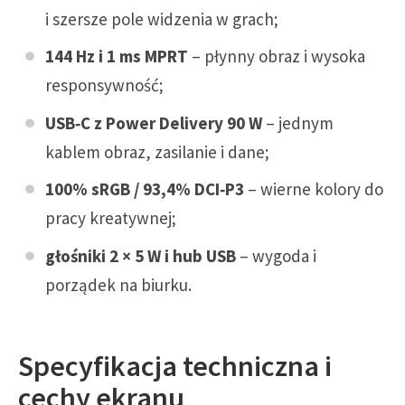
i szersze pole widzenia w grach;
144 Hz i 1 ms MPRT
– płynny obraz i wysoka
responsywność;
USB‑C z Power Delivery 90 W
– jednym
kablem obraz, zasilanie i dane;
100% sRGB / 93,4% DCI‑P3
– wierne kolory do
pracy kreatywnej;
głośniki 2 × 5 W i hub USB
– wygoda i
porządek na biurku.
Specyfikacja techniczna i
cechy ekranu