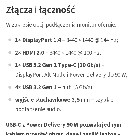
Złącza i łączność
W zakresie opcji podłączenia monitor oferuje:
1× DisplayPort 1.4
– 3440 × 1440 @ 144 Hz;
2× HDMI 2.0
– 3440 × 1440 @ 100 Hz;
1× USB 3.2 Gen 2 Type‑C (10 Gb/s)
–
DisplayPort Alt Mode i Power Delivery do 90 W;
4× USB 3.2 Gen 1
– hub (5 Gb/s);
wyjście słuchawkowe 3,5 mm
– szybkie
podłączenie audio.
USB‑C z Power Delivery 90 W pozwala jednym
kablem przesłać obraz, dane i zasilić laptop –