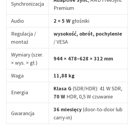
Synchronizacja
Premium
Audio
2 × 5 W
głośniki
Regulacja /
wysokość, obrót, pochylenie
montaż
/ VESA
Wymiary (szer.
944 × 478–628 × 312 mm
× wys. × gł.)
Waga
11,88 kg
Klasa G
(SDR/HDR): 41 W SDR,
Energia
70 W
HDR, 0,5 W czuwanie
36 miesięcy
(door‑to‑door lub
Gwarancja
carry‑in)