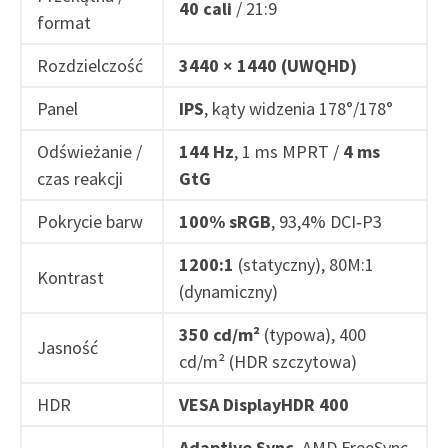
40 cali
/ 21:9
format
Rozdzielczość
3440 × 1440 (UWQHD)
Panel
IPS
, kąty widzenia 178°/178°
Odświeżanie /
144 Hz
, 1 ms MPRT /
4 ms
czas reakcji
GtG
Pokrycie barw
100% sRGB
, 93,4% DCI‑P3
1200:1
(statyczny), 80M:1
Kontrast
(dynamiczny)
350 cd/m²
(typowa), 400
Jasność
cd/m² (HDR szczytowa)
HDR
VESA DisplayHDR 400
Adaptive Sync
, AMD FreeSync