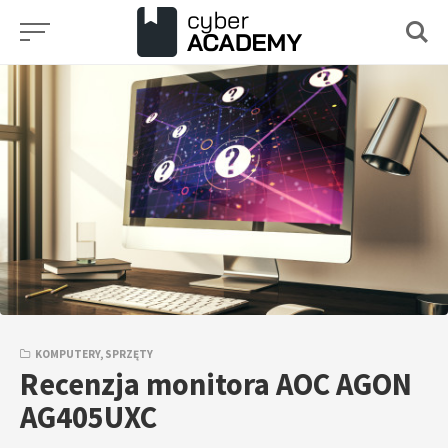
Przejdź
do
treści
KOMPUTERY
,
SPRZĘTY
Recenzja monitora AOC AGON
AG405UXC