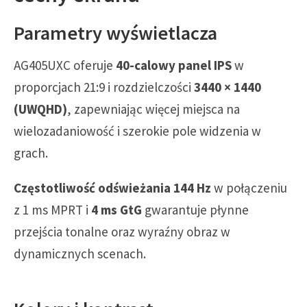
Parametry wyświetlacza
AG405UXC oferuje
40-calowy panel IPS
w
proporcjach 21:9 i rozdzielczości
3440 × 1440
(UWQHD)
, zapewniając więcej miejsca na
wielozadaniowość i szerokie pole widzenia w
grach.
Częstotliwość odświeżania 144 Hz
w połączeniu
z 1 ms MPRT i
4 ms GtG
gwarantuje płynne
przejścia tonalne oraz wyraźny obraz w
dynamicznych scenach.