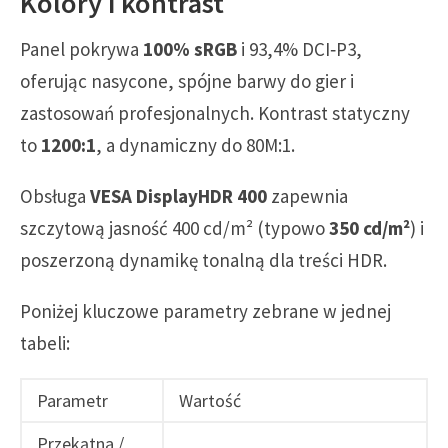
Kolory i kontrast
Panel pokrywa
100% sRGB
i 93,4% DCI‑P3,
oferując nasycone, spójne barwy do gier i
zastosowań profesjonalnych. Kontrast statyczny
to
1200:1
, a dynamiczny do 80M:1.
Obsługa
VESA DisplayHDR 400
zapewnia
szczytową jasność 400 cd/m² (typowo
350 cd/m²
) i
poszerzoną dynamikę tonalną dla treści HDR.
Poniżej kluczowe parametry zebrane w jednej
tabeli:
Parametr
Wartość
Przekątna /