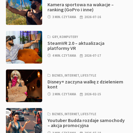
Kamera sportowa na wakacje –
ranking (GoPro i inne)
3 MIN. CZYTANIA
2026-07-16
GRY
,
KOMPUTERY
SteamVR 2.0 – aktualizacja
platformy VR
4 MIN. CZYTANIA
2026-07-17
BIZNES
,
INTERNET
,
LIFESTYLE
Disney+ zaczyna walkę z dzieleniem
kont
2 MIN. CZYTANIA
2026-02-15
BIZNES
,
INTERNET
,
LIFESTYLE
Youtuber Budda rozdaje samochody
– akcja promocyjna
3 MIN. CZYTANIA
2026-07-18