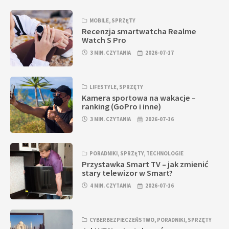
MOBILE
,
SPRZĘTY
Recenzja smartwatcha Realme
Watch S Pro
3 MIN. CZYTANIA
2026-07-17
LIFESTYLE
,
SPRZĘTY
Kamera sportowa na wakacje –
ranking (GoPro i inne)
3 MIN. CZYTANIA
2026-07-16
PORADNIKI
,
SPRZĘTY
,
TECHNOLOGIE
Przystawka Smart TV – jak zmienić
stary telewizor w Smart?
4 MIN. CZYTANIA
2026-07-16
CYBERBEZPIECZEŃSTWO
,
PORADNIKI
,
SPRZĘTY