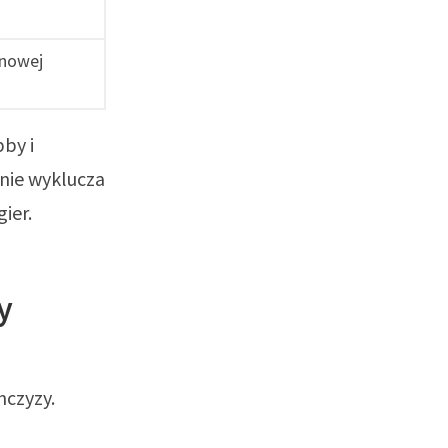
 nowej
bby i
nie wyklucza
ier.
y
nczyzy.