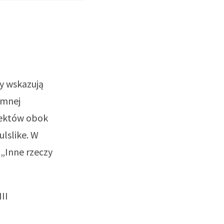
ły wskazują
omnej
ojektów obok
ulslike. W
„Inne rzeczy
II