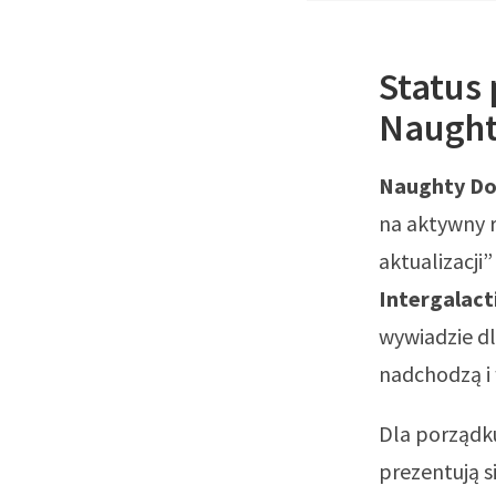
Status 
Naught
Naughty D
na aktywny r
aktualizacji
Intergalact
wywiadzie dl
nadchodzą i 
Dla porządku
prezentują si