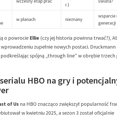
wczesny etap prac
świata?
r.)
wsparcie
w planach
nieznany
ne
generacji
ją o powrocie
Ellie
(czy jej historia powinna trwać?), A
 wprowadzeniu zupełnie nowych postaci. Druckmann 
, podkreślając spójną „through line” w obrębie trzech g
erialu HBO na gry i potencjaln
ver
st of Us
na HBO znacząco zwiększył popularność fra
biutował w kwietniu 2025, a sezon 3 został oficjalnie