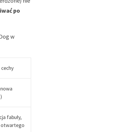
erdzone) nie
kiwać po
 Dog w
 cechy
, nowa
)
ja fabuły,
 otwartego