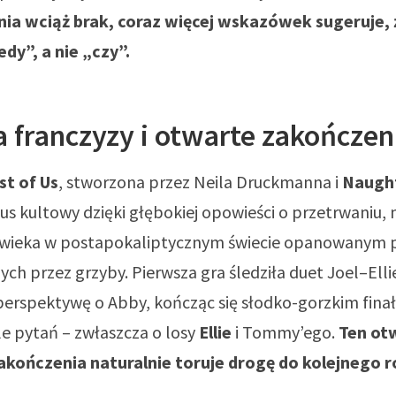
ia wciąż brak, coraz więcej wskazówek sugeruje, 
dy”, a nie „czy”.
a franczyzy i otwarte zakończen
st of Us
, stworzona przez Neila Druckmanna i
Naugh
us kultowy dzięki głębokiej opowieści o przetrwaniu, m
owieka w postapokaliptycznym świecie opanowanym 
ch przez grzyby. Pierwsza gra śledziła duet Joel–Elli
perspektywę o Abby, kończąc się słodko-gorzkim fina
le pytań – zwłaszcza o losy
Ellie
i Tommy’ego.
Ten ot
akończenia naturalnie toruje drogę do kolejnego r