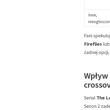
Inne,
nieogłoszo
Fani spekulu
Fireflies
lub
żadnej opcji
Wpływ s
crosso
Serial
The La
Sezon 2 zade