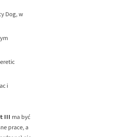
ty Dog, w
nym
eretic
c i
 III
ma być
ne prace, a