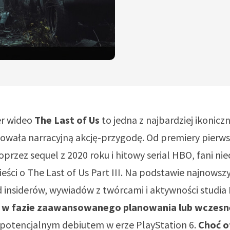
er wideo
The Last of Us
to jedna z najbardziej ikonicz
iowała narracyjną akcję-przygodę. Od premiery pierws
oprzez sequel z 2020 roku i hitowy serial HBO, fani nie
ieści o The Last of Us Part III. Na podstawie najnowsz
d insiderów, wywiadów z twórcami i aktywności studi
t w fazie zaawansowanego planowania lub wczes
z potencjalnym debiutem w erze PlayStation 6.
Choć o