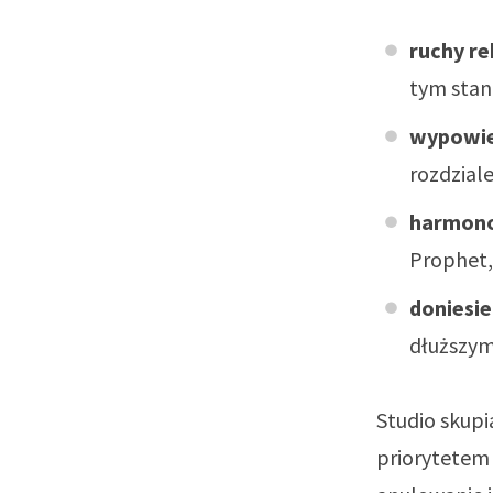
ruchy re
tym stan
wypowie
rozdzial
harmono
Prophet,
doniesie
dłuższym
Studio skupi
priorytetem 