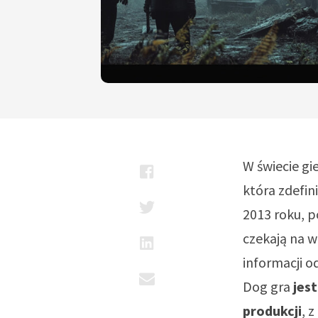
W świecie gi
która zdefin
2013 roku, p
czekają na w
informacji o
Dog gra
jes
produkcji
, 