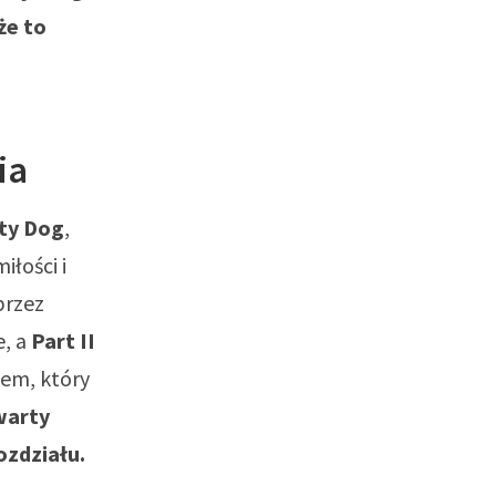
że to
ia
ty Dog
,
iłości i
przez
e, a
Part II
łem, który
warty
ozdziału.