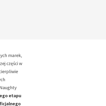
nych marek,
zej części w
cierpliwie
ych
a Naughty
nego etapu
ficjalnego