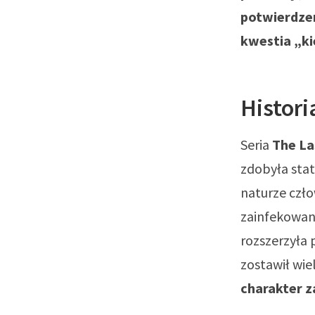
potwierdzen
kwestia „kie
Histori
Seria
The La
zdobyła stat
naturze czł
zainfekowany
rozszerzyła 
zostawił wie
charakter z