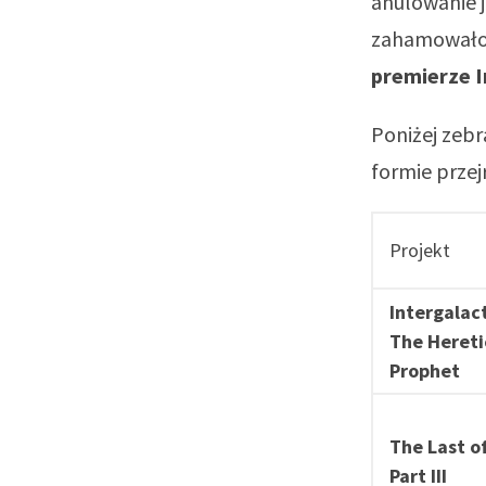
anulowanie 
zahamowało
premierze I
Poniżej zeb
formie przejr
Projekt
Intergalact
The Hereti
Prophet
The Last o
Part III