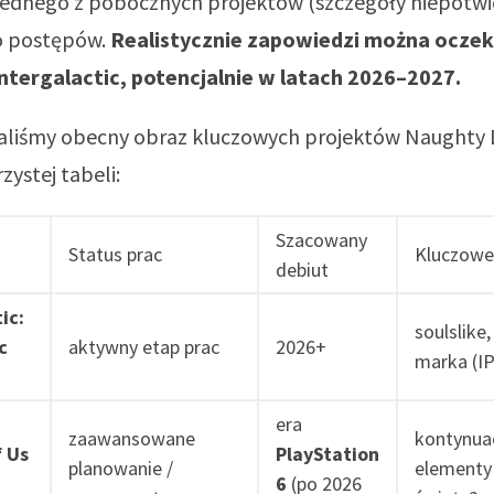
jednego z pobocznych projektów (szczegóły niepotwi
 postępów.
Realistycznie zapowiedzi można ocze
ntergalactic, potencjalnie w latach 2026–2027.
raliśmy obecny obraz kluczowych projektów Naughty
zystej tabeli:
Szacowany
Status prac
Kluczowe
debiut
ic:
soulslike
c
aktywny etap prac
2026+
marka (IP
era
zaawansowane
kontynuac
f Us
PlayStation
planowanie /
elementy
6
(po 2026