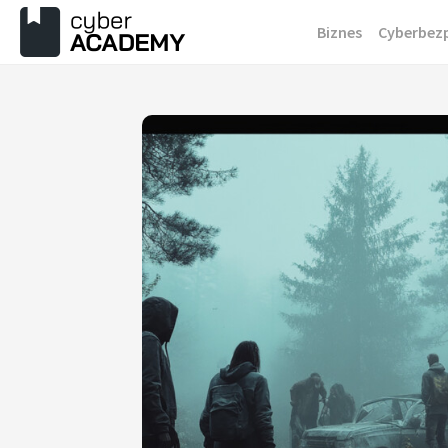
Przejdź
Biznes
Cyberbez
do
treści