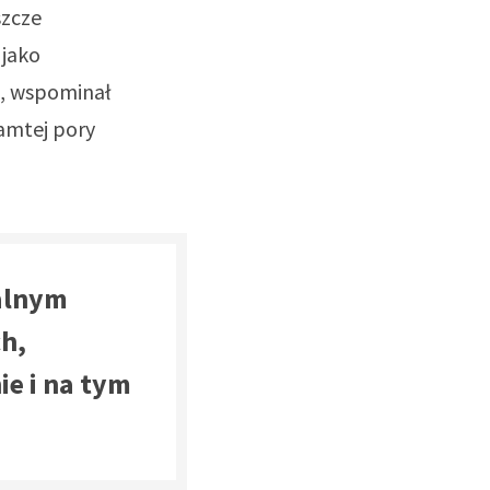
szcze
 jako
o, wspominał
tamtej pory
salnym
ch,
ie i na tym