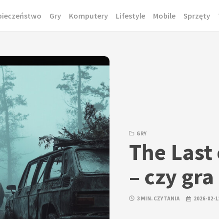
pieczeństwo
Gry
Komputery
Lifestyle
Mobile
Sprzęty
GRY
The Last 
– czy gr
3 MIN. CZYTANIA
2026-02-1