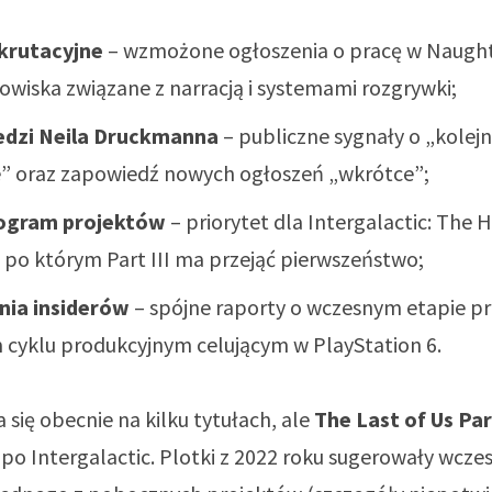
krutacyjne
– wzmożone ogłoszenia o pracę w Naugh
owiska związane z narracją i systemami rozgrywki;
dzi Neila Druckmanna
– publiczne sygnały o „kolej
e” oraz zapowiedź nowych ogłoszeń „wkrótce”;
gram projektów
– priorytet dla Intergalactic: The H
 po którym Part III ma przejąć pierwszeństwo;
nia insiderów
– spójne raporty o wczesnym etapie pra
 cyklu produkcyjnym celującym w PlayStation 6.
a się obecnie na kilku tytułach, ale
The Last of Us Part
po Intergalactic. Plotki z 2022 roku sugerowały wczes