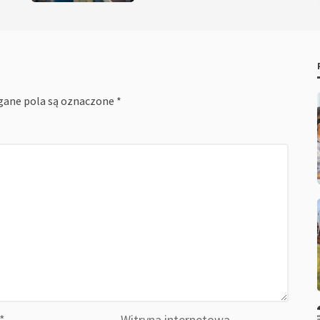
ane pola są oznaczone
*
*
Witryna internetowa