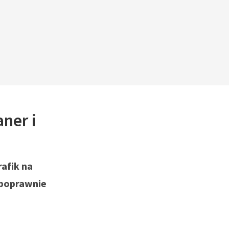
ner i
afik na
 poprawnie