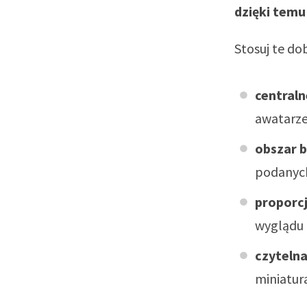
dzięki temu
Stosuj te do
central
awatarze
obszar 
podanych
proporcj
wyglądu 
czytelna
miniatur