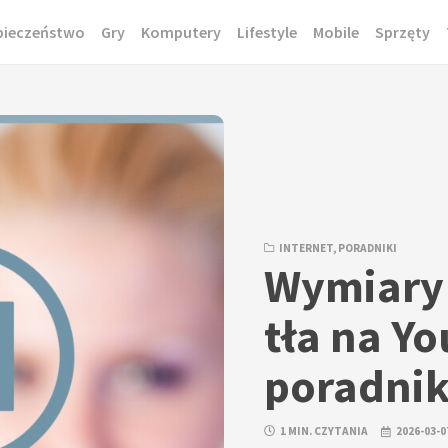
pieczeństwo
Gry
Komputery
Lifestyle
Mobile
Sprzęty
INTERNET
,
PORADNIKI
Wymiary 
tła na Y
poradni
1 MIN. CZYTANIA
2026-03-0