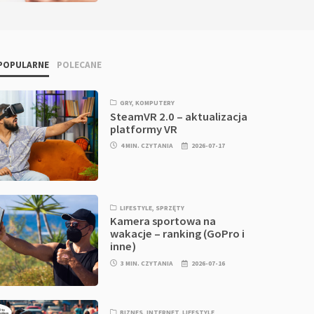
POPULARNE
POLECANE
GRY
,
KOMPUTERY
SteamVR 2.0 – aktualizacja
platformy VR
4 MIN. CZYTANIA
2026-07-17
LIFESTYLE
,
SPRZĘTY
Kamera sportowa na
wakacje – ranking (GoPro i
inne)
3 MIN. CZYTANIA
2026-07-16
BIZNES
,
INTERNET
,
LIFESTYLE