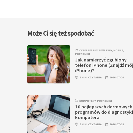
Może Ci się też spodobać
CYBERBEZPIECZEŃSTWO
,
MOBILE
,
PORADNIKI
Jak namierzyć zgubiony
telefon iPhone (Znajdź mó
iPhone)?
5 MIN. CZYTANIA
2026-07-20
KOMPUTERY
,
PORADNIKI
10 najlepszych darmowych
programów do diagnostyk
komputera
5 MIN. CZYTANIA
2026-07-18