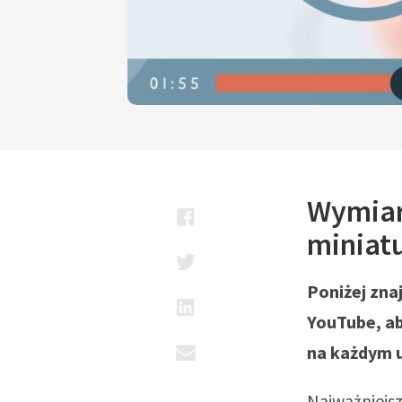
Wymiary
miniat
Poniżej zna
YouTube, ab
na każdym 
Najważniejsz