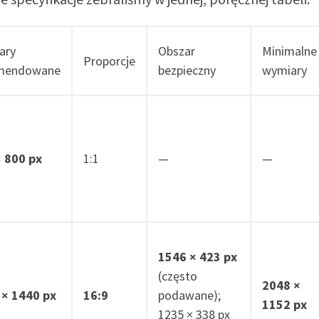
ary
Obszar
Minimalne
Proporcje
mendowane
bezpieczny
wymiary
× 800 px
1:1
—
—
1546 × 423 px
(często
2048 ×
 × 1440 px
16:9
podawane);
1152 px
1235 × 338 px