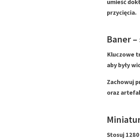
umieść dokł
przycięcia.
Baner –
Kluczowe tr
aby były wi
Zachowuj pr
oraz artefa
Miniatu
Stosuj 1280