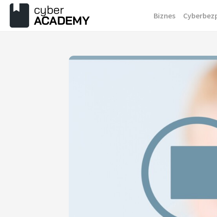
Przejdź
Biznes
Cyberbez
do
treści