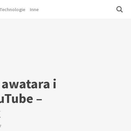
Technologie
Inne
awatara i
ouTube –
k
7