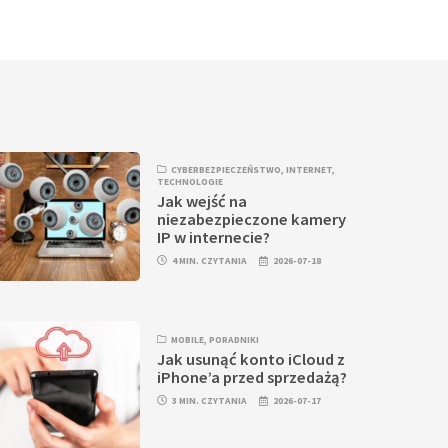
CYBERBEZPIECZEŃSTWO
,
INTERNET
,
TECHNOLOGIE
Jak wejść na
niezabezpieczone kamery
IP w internecie?
4 MIN. CZYTANIA
2026-07-18
MOBILE
,
PORADNIKI
Jak usunąć konto iCloud z
iPhone’a przed sprzedażą?
3 MIN. CZYTANIA
2026-07-17