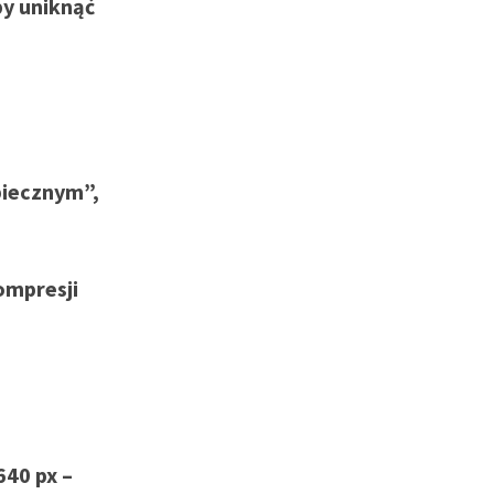
by uniknąć
piecznym”,
ompresji
640 px –