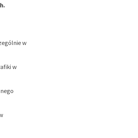
h.
zególnie w
afiki w
ójnego
 w