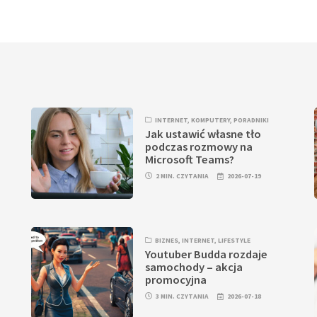
INTERNET
,
KOMPUTERY
,
PORADNIKI
Jak ustawić własne tło
podczas rozmowy na
j
Microsoft Teams?
2 MIN. CZYTANIA
2026-07-19
BIZNES
,
INTERNET
,
LIFESTYLE
Youtuber Budda rozdaje
i
samochody – akcja
promocyjna
3 MIN. CZYTANIA
2026-07-18