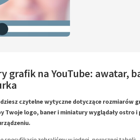
 grafik na YouTube: awatar, ba
urka
jdziesz czytelne wytyczne dotyczące rozmiarów gr
y Twoje logo, baner i miniatury wyglądały ostro i
urządzeniu.
e specyfikacje zebraliśmy w jednej, poręcznej tabeli: