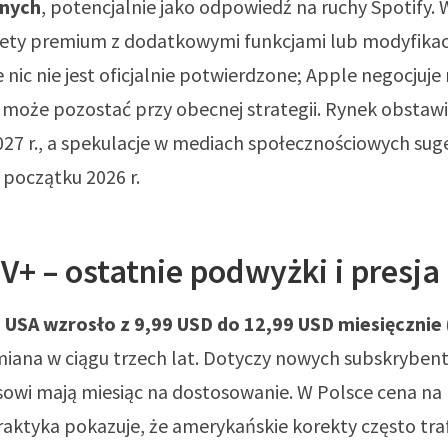
jnych
, potencjalnie jako odpowiedź na ruchy Spotify. 
iety premium z dodatkowymi funkcjami lub modyfikac
 nic nie jest oficjalnie potwierdzone; Apple negocjuje 
może pozostać przy obecnej strategii. Rynek obstaw
27 r., a spekulacje w mediach społecznościowych sug
początku 2026 r.
V+ – ostatnie podwyżki i presja
 USA wzrosło z 9,99 USD do 12,99 USD miesięcznie
zmiana w ciągu trzech lat. Dotyczy nowych subskryben
owi mają miesiąc na dostosowanie. W Polsce cena na 
raktyka pokazuje, że amerykańskie korekty często traf