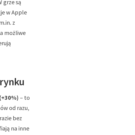
W grze są
je w Apple
m.in. z
ia możliwe
erują
 rynku
 (+30%)
– to
tów od razu,
razie bez
iają na inne