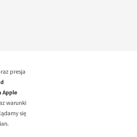
raz presja
ąd
a Apple
raz warunki
lądamy się
ian.