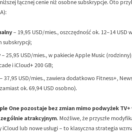
niższej łącznej cenie niż osobne subskrypcje. Oto prz
A):
ualny
– 19,95 USD/mies., oszczędność ok. 12–14 USD
 subskrypcji;
y
– 25,95 USD/mies., w pakiecie Apple Music (rodzinny)
cade i iCloud+ 200 GB;
– 37,95 USD/mies., zawiera dodatkowo Fitness+, News
(zamiast ok. 69,94 USD osobno).
pple One pozostaje bez zmian mimo podwyżek TV+ 
czególnie atrakcyjnym
. Możliwe, że przyszłe modyfi
y iCloud lub nowe usługi – to klasyczna strategia wzm