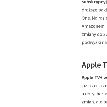
subskrypcy
droższe pak
One. Na razie
Amazonem i 
zmiany do 20
podwyżki na 
Apple T
Apple TV+ w
już trzecia 
a dotychczas
zmian, ale p