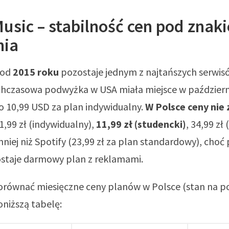
usic – stabilność cen pod znak
nia
 od
2015 roku
pozostaje jednym z najtańszych serwi
hczasowa podwyżka w USA miała miejsce w październi
o 10,99 USD za plan indywidualny.
W Polsce ceny nie 
21,99 zł (indywidualny),
11,99 zł (studencki)
, 34,99 zł
mniej niż Spotify (23,99 zł za plan standardowy), cho
ostaje darmowy plan z reklamami.
orównać miesięczne ceny planów w Polsce (stan na p
oniższą tabelę: