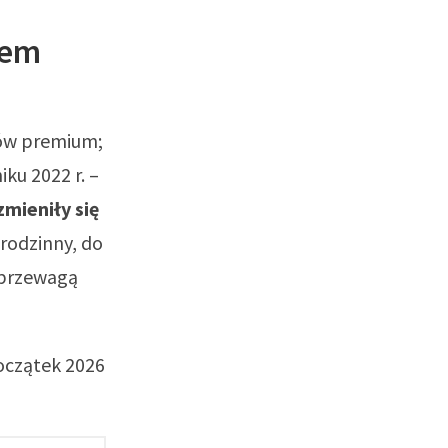
iem
sów premium;
ku 2022 r. –
zmieniły się
 (rodzinny, do
ć przewagą
oczątek 2026