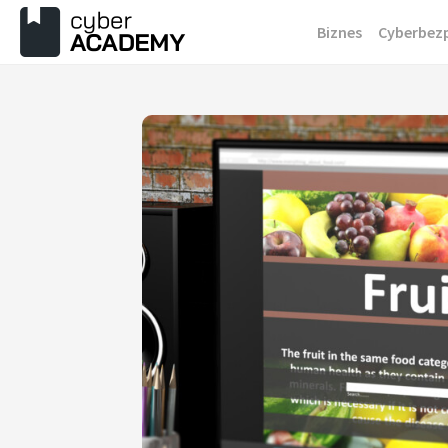
Przejdź
Biznes
Cyberbez
do
treści