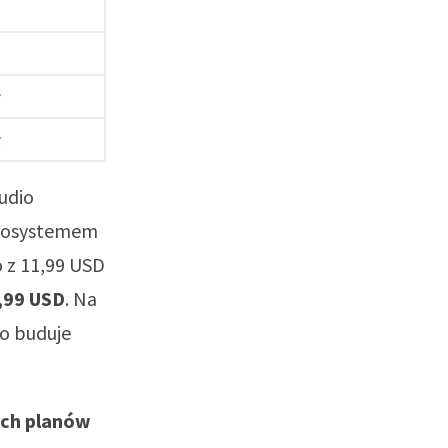
ł
ł
audio
 ekosystemem
 z 11,99 USD
,99 USD
. Na
co buduje
ch planów