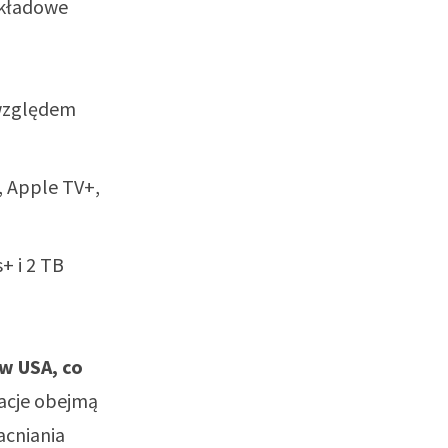
ykładowe
 względem
, Apple TV+,
+ i 2 TB
w USA, co
kacje obejmą
acniania