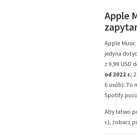
Apple M
zapyta
Apple Music
jedyna dotyc
z 9,99 USD d
od 2022 r.
: 
6 osób). To 
Spotify poz
Aby łatwo p
r.), zobacz p