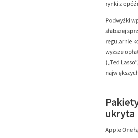
rynki z opóź
Podwyżki wpi
słabszej spr
regularnie k
wyższe opłat
(„Ted Lasso”
największych
Pakiety
ukryta
Apple One ł