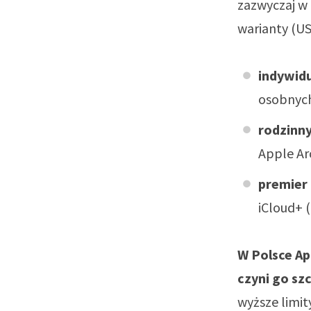
zazwyczaj w 
warianty (US
indywid
osobnych
rodzinn
Apple Ar
premier
iCloud+ 
W Polsce A
czyni go sz
wyższe limit