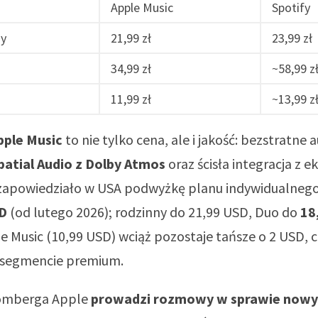
Apple Music
Spotify
ny
21,99 zł
23,99 zł
34,99 zł
~58,99 z
11,99 zł
~13,99 z
pple Music
to nie tylko cena, ale i jakość: bezstratne 
patial Audio z Dolby Atmos
oraz ścisła integracja z
y zapowiedziało w USA podwyżkę planu indywidualnego
D
(od lutego 2026); rodzinny do 21,99 USD, Duo do
18
e Music (10,99 USD) wciąż pozostaje tańsze o 2 USD, 
 segmencie premium.
omberga Apple
prowadzi rozmowy w sprawie nowy