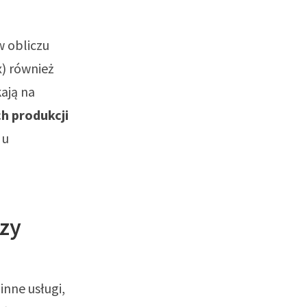
w obliczu
x) również
ają na
h produkcji
 u
czy
 inne usługi,