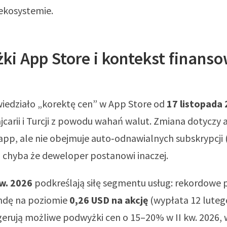
 ekosystemie.
i App Store i kontekst finans
iedziało „korektę cen” w App Store od
17 listopada 
jcarii i Turcji z powodu wahań walut. Zmiana dotyczy ap
pp, ale nie obejmuje auto‑odnawialnych subskrypcji 
 chyba że deweloper postanowi inaczej.
kw. 2026
podkreślają siłę segmentu usług: rekordowe 
ndę na poziomie
0,26 USD na akcję
(wypłata 12 lutego
gerują możliwe podwyżki cen o 15–20% w II kw. 2026,