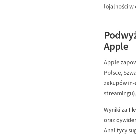
lojalności w
Podwyżk
Apple
Apple zapow
Polsce, Szwa
zakupów in‑a
streamingu),
Wyniki za
I 
oraz dywide
Analitycy su