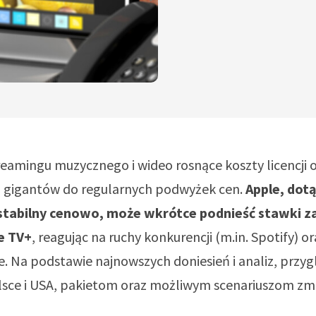
reamingu muzycznego i wideo rosnące koszty licencji o
ą gigantów do regularnych podwyżek cen.
Apple, dot
stabilny cenowo, może wkrótce podnieść stawki z
le TV+
, reagując na ruchy konkurencji (m.in. Spotify) o
 Na podstawie najnowszych doniesień i analiz, przyg
sce i USA, pakietom oraz możliwym scenariuszom zm