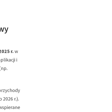
owy
2025 r.
w
likacji i
(np.
przychody
 2026 r.).
 wspierane