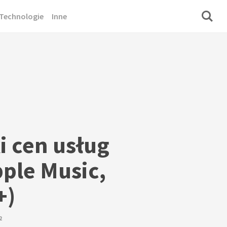
Technologie
Inne
 cen usług
pple Music,
+)
2