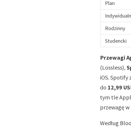
Plan
Indywidual
Rodzinny
Studencki
Przewagi A
(Lossless),
S
iOS. Spotif
do
12,99 US
tym tle Appl
przewagę w
Według Blo