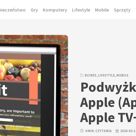
pieczeństwo
Gry
Komputery
Lifestyle
Mobile
Sprzęty
BIZNES
,
LIFESTYLE
,
MOBILE
Podwyżki
Apple (A
Apple TV
4 MIN. CZYTANIA
2026-02-1