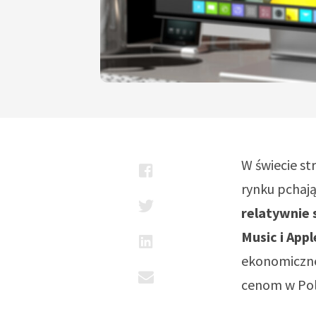
W świecie st
rynku pchaj
relatywnie 
Music i App
ekonomiczne.
cenom w Pol