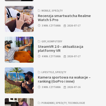
MOBILE
,
SPRZĘTY
Recenzja smartwatcha Realme
Watch S Pro
3 MIN. CZYTANIA
2026-07-17
GRY
,
KOMPUTERY
SteamVR 2.0 – aktualizacja
platformy VR
4 MIN. CZYTANIA
2026-07-17
LIFESTYLE
,
SPRZĘTY
Kamera sportowa na wakacje –
ranking (GoPro i inne)
3 MIN. CZYTANIA
2026-07-16
PORADNIKI
,
SPRZĘTY
,
TECHNOLOGIE