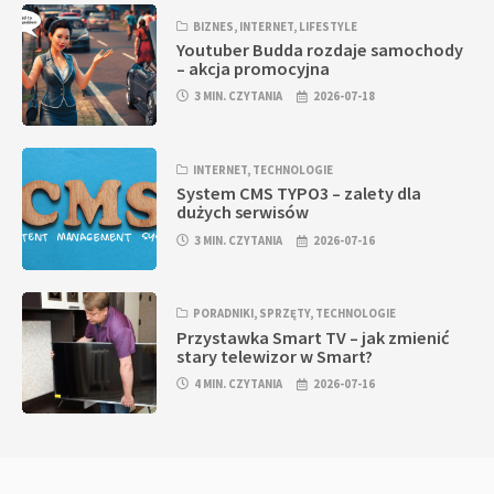
BIZNES
,
INTERNET
,
LIFESTYLE
Youtuber Budda rozdaje samochody
– akcja promocyjna
3 MIN. CZYTANIA
2026-07-18
INTERNET
,
TECHNOLOGIE
System CMS TYPO3 – zalety dla
dużych serwisów
3 MIN. CZYTANIA
2026-07-16
PORADNIKI
,
SPRZĘTY
,
TECHNOLOGIE
Przystawka Smart TV – jak zmienić
stary telewizor w Smart?
4 MIN. CZYTANIA
2026-07-16