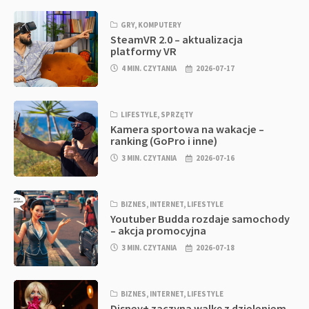
GRY
,
KOMPUTERY
SteamVR 2.0 – aktualizacja
platformy VR
4 MIN. CZYTANIA
2026-07-17
LIFESTYLE
,
SPRZĘTY
Kamera sportowa na wakacje –
ranking (GoPro i inne)
3 MIN. CZYTANIA
2026-07-16
BIZNES
,
INTERNET
,
LIFESTYLE
Youtuber Budda rozdaje samochody
– akcja promocyjna
3 MIN. CZYTANIA
2026-07-18
BIZNES
,
INTERNET
,
LIFESTYLE
Disney+ zaczyna walkę z dzieleniem