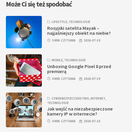
Może Ci się też spodobać
LIFESTYLE
,
TECHNOLOGIE
Rosyjski satelita Mayak –
najjaśniejszy obiekt na niebie?
3 MIN. CZYTANIA
2026-07-19
MOBILE
,
TECHNOLOGIE
Unboxing Google Pixel 8 przed
premierą
4 MIN. CZYTANIA
2026-07-19
CYBERBEZPIECZEŃSTWO
,
INTERNET
,
TECHNOLOGIE
Jak wejść na niezabezpieczone
kamery IP w internecie?
4 MIN. CZYTANIA
2026-07-18